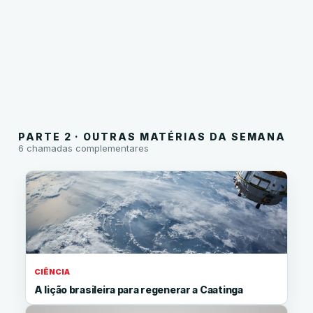
o
4
6
artigo
min
min
mais
de
de
importante
leitura
leitura
da
·
·
semana.
2026
2026
PARTE 2 · OUTRAS MATÉRIAS DA SEMANA
6 chamadas complementares
CIÊNCIA
A lição brasileira para regenerar a Caatinga