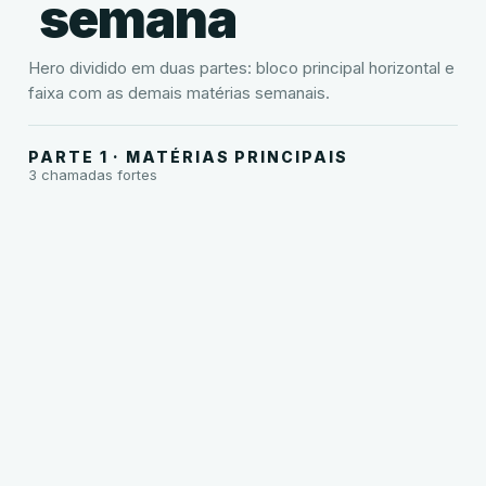
semana
Hero dividido em duas partes: bloco principal horizontal e
faixa com as demais matérias semanais.
PRINCIPAL
Nossa
PARTE 1 · MATÉRIAS PRINCIPAIS
3 chamadas fortes
Universidade
Indígena
Urapadi
Chamada
principal
POLÍTICA
com
HISTÓRIA
Infraestrutura
mais
A
para
impacto
repetição
a
visual,
da
Amazônia
ideal
história
real
para