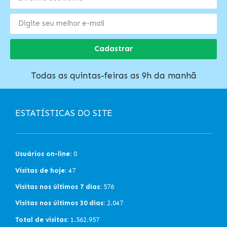
Cadastrar
Todas as quintas-feiras as 9h da manhã
ESTATÍSTICAS DO SITE
Usuários on-line:
0
Visitas de hoje:
47
Visitas nos últimos 7 dias:
576
Visitas nos últimos 30 dias:
2.047
Total de visitas:
1.562.957