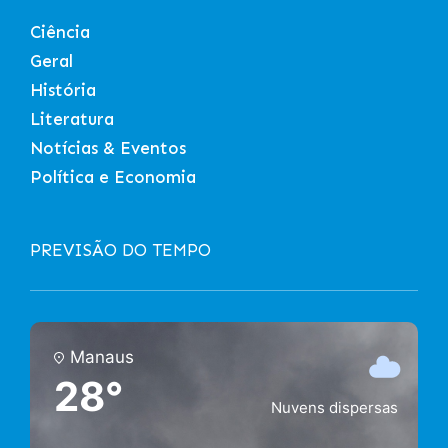
Ciência
Geral
História
Literatura
Notícias & Eventos
Política e Economia
PREVISÃO DO TEMPO
Manaus
28°
Nuvens dispersas