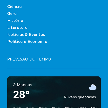
Ciência
Geral
História
Literatura
Notícias & Eventos
Política e Economia
PREVISÃO DO TEMPO
Manaus
28°
Nuvens quebradas
20:00
23:00
02:00
05:00
08:00
11:00
14:00
17