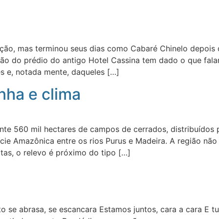
ição, mas terminou seus dias como Cabaré Chinelo depois d
o do prédio do antigo Hotel Cassina tem dado o que falar
res e, notada mente, daqueles […]
nha e clima
e 560 mil hectares de campos de cerrados, distribuídos p
ície Amazônica entre os rios Purus e Madeira. A região nã
as, o relevo é próximo do tipo […]
 se abrasa, se escancara Estamos juntos, cara a cara E 