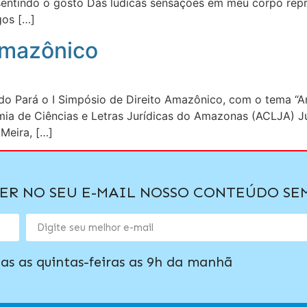
entindo o gosto Das lúdicas sensações em meu corpo rep
gos […]
 Amazônico
 do Pará o I Simpósio de Direito Amazônico, com o tema “A
emia de Ciências e Letras Jurídicas do Amazonas (ACLJA) J
 Meira, […]
BER NO SEU E-MAIL NOSSO CONTEÚDO S
as as quintas-feiras as 9h da manhã