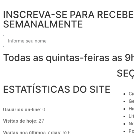
INSCREVA-SE PARA RECEB
SEMANALMENTE
Todas as quintas-feiras as 
SE
ESTATÍSTICAS DO SITE
Ci
Ge
Hi
Usuários on-line:
0
Li
Visitas de hoje:
27
No
Po
Visitas nos últimos 7 dias:
526