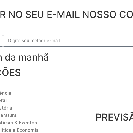
ER NO SEU E-MAIL NOSSO 
9h da manhã
ÇÕES
ência
ral
stória
PREVIS
teratura
tícias & Eventos
lítica e Economia