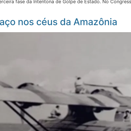
erceira fase da Intentona de Golpe de Estado. No Congresso
e aço nos céus da Amazônia