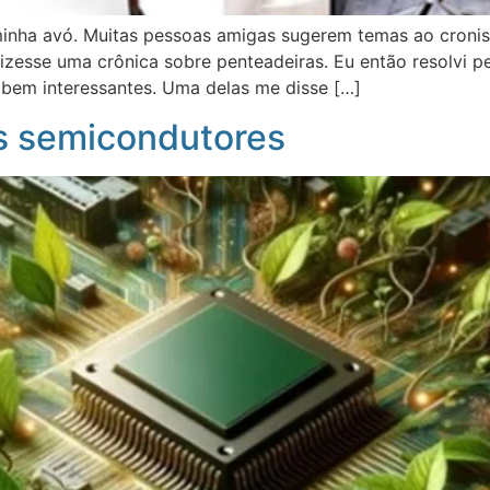
minha avó. Muitas pessoas amigas sugerem temas ao cronis
izesse uma crônica sobre penteadeiras. Eu então resolvi p
 bem interessantes. Uma delas me disse […]
s semicondutores