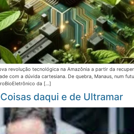
nova revolução tecnológica na Amazônia a partir da recupe
de com a dúvida cartesiana. De quebra, Manaus, num futur
roBioEletrônico da […]
 Coisas daqui e de Ultramar