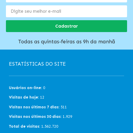
Cadastrar
Todas as quintas-feiras as 9h da manhã
ESTATÍSTICAS DO SITE
Usuários on-line:
0
Visitas de hoje:
12
Visitas nos últimos 7 dias:
511
Visitas nos últimos 30 dias:
1.929
Total de visitas:
1.562.720