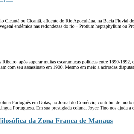
io Cicantá ou Cicantã, afluente do Rio Apocuitáua, na Bacia Fluvial
 vegetal endêmica nas redondezas do rio – Protium heptaphyllum ou P
ibeiro, após superar muitas escaramuças políticas entre 1890-1892, en
ariam com seu assassinato em 1900. Mesmo em meio a acirradas disputas p
coluna Português em Gotas, no Jornal do Comércio, contribui de modo 
 Língua Portuguesa. Em sua prestigiada coluna, Joyce Tino nos ajuda a 
 filosófica da Zona Franca de Manaus