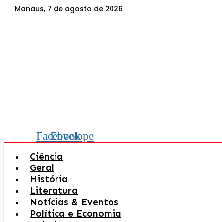
Ir
Manaus, 7 de agosto de 2026
para
o
conteúdo
Facebook
Envelope
Ciência
Geral
História
Literatura
Notícias & Eventos
Política e Economia