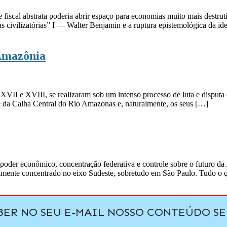
cal abstrata poderia abrir espaço para economias muito mais destruti
vas civilizatórias” I — Walter Benjamin e a ruptura epistemológica da i
 Amazônia
XVII e XVIII, se realizaram sob um intenso processo de luta e disputa e
e da Calha Central do Rio Amazonas e, naturalmente, os seus […]
poder econômico, concentração federativa e controle sobre o futuro da 
ralmente concentrado no eixo Sudeste, sobretudo em São Paulo. Tudo o 
EBER NO SEU E-MAIL NOSSO CONTEÚDO 