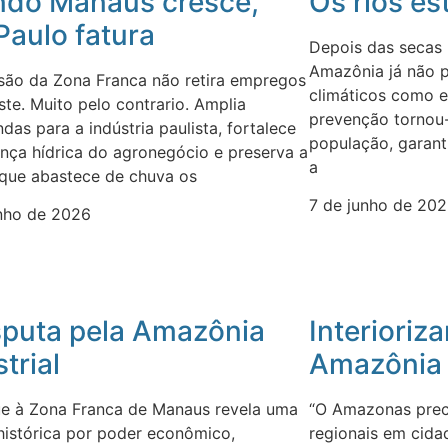
do Manaus cresce,
Os rios es
Paulo fatura
Depois das secas 
Amazônia já não p
são da Zona Franca não retira empregos
climáticos como e
te. Muito pelo contrario. Amplia
prevenção tornou-
as para a indústria paulista, fortalece
população, garant
nça hídrica do agronegócio e preserva a
a
 que abastece de chuva os
7 de junho de 20
unho de 2026
sputa pela Amazônia
Interioriza
trial
Amazônia
ue à Zona Franca de Manaus revela uma
“O Amazonas prec
histórica por poder econômico,
regionais em cida