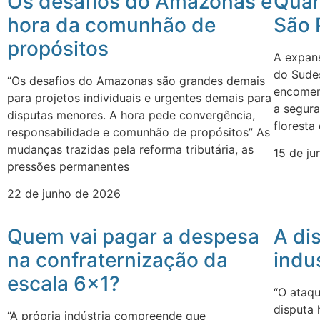
Os desafios do Amazonas e
Quan
hora da comunhão de
São 
propósitos
A expan
do Sudes
“Os desafios do Amazonas são grandes demais
encomend
para projetos individuais e urgentes demais para
a segura
disputas menores. A hora pede convergência,
floresta
responsabilidade e comunhão de propósitos” As
mudanças trazidas pela reforma tributária, as
15 de j
pressões permanentes
22 de junho de 2026
Quem vai pagar a despesa
A di
na confraternização da
indus
escala 6×1?
“O ataq
disputa 
“A própria indústria compreende que