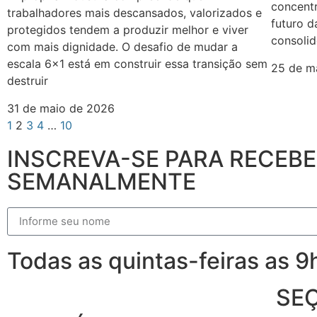
concentr
trabalhadores mais descansados, valorizados e
futuro d
protegidos tendem a produzir melhor e viver
consolid
com mais dignidade. O desafio de mudar a
escala 6×1 está em construir essa transição sem
25 de m
destruir
31 de maio de 2026
1
2
3
4
…
10
INSCREVA-SE PARA RECEB
SEMANALMENTE
Todas as quintas-feiras as 
SE