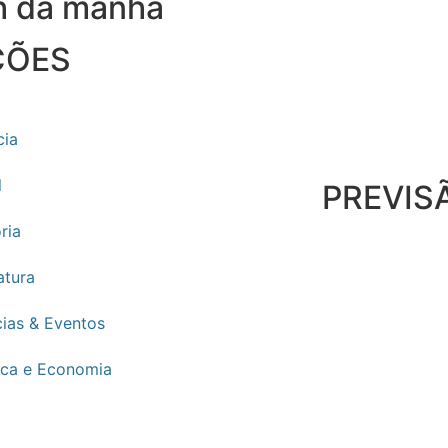
9h da manhã
ÇÕES
cia
l
PREVIS
ria
atura
cias & Eventos
tica e Economia