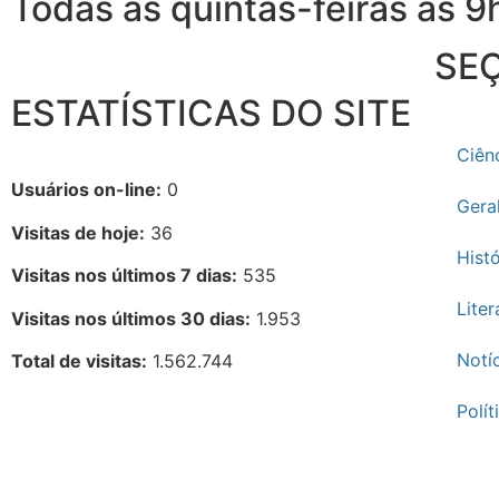
Todas as quintas-feiras as 
SE
ESTATÍSTICAS DO SITE
Ciên
Usuários on-line:
0
Gera
Visitas de hoje:
36
Histó
Visitas nos últimos 7 dias:
535
Liter
Visitas nos últimos 30 dias:
1.953
Notí
Total de visitas:
1.562.744
Polí