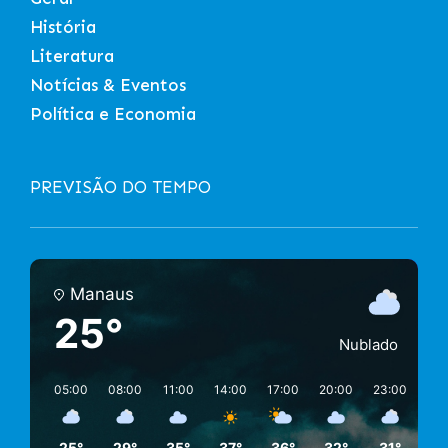
História
Literatura
Notícias & Eventos
Política e Economia
PREVISÃO DO TEMPO
Manaus
25°
Nublado
05:00
08:00
11:00
14:00
17:00
20:00
23:00
02:
25°
29°
35°
37°
36°
32°
31°
27