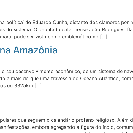
 política’ de Eduardo Cunha, distante dos clamores por 
s do sistema. O deputado catarinense João Rodrigues, flag
Câmara, pode ser visto como emblemático do […]
 na Amazônia
a o seu desenvolvimento econômico, de um sistema de nav
endo a mais do que uma travessia do Oceano Atlântico, com
lhas ou 8325km […]
ulares que seguem o calendário profano religioso. Além do
 manifestações, embora agregando a figura do índio, comum