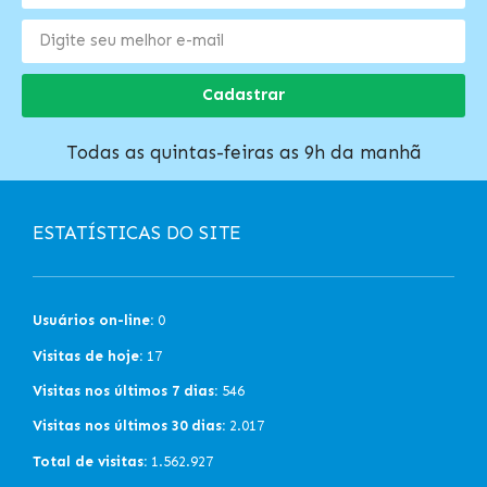
Cadastrar
Todas as quintas-feiras as 9h da manhã
ESTATÍSTICAS DO SITE
Usuários on-line:
0
Visitas de hoje:
17
Visitas nos últimos 7 dias:
546
Visitas nos últimos 30 dias:
2.017
Total de visitas:
1.562.927