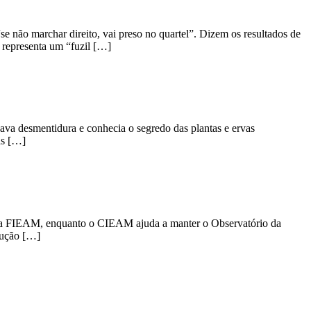
e não marchar direito, vai preso no quartel”. Dizem os resultados de
 representa um “fuzil […]
gava desmentidura e conhecia o segredo das plantas e ervas
as […]
és da FIEAM, enquanto o CIEAM ajuda a manter o Observatório da
dução […]