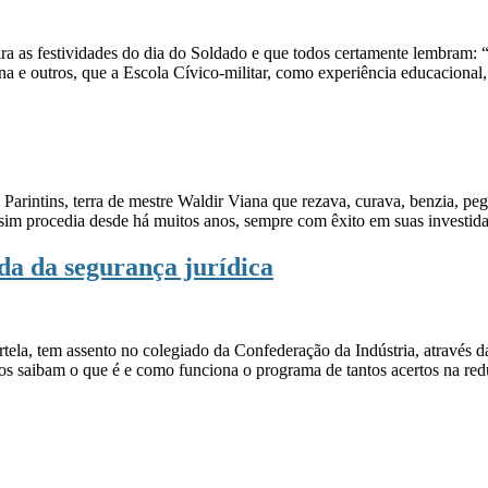
a as festividades do dia do Soldado e que todos certamente lembram: “s
 e outros, que a Escola Cívico-militar, como experiência educacional,
arintins, terra de mestre Waldir Viana que rezava, curava, benzia, pe
 assim procedia desde há muitos anos, sempre com êxito em suas investid
a da segurança jurídica
rtela, tem assento no colegiado da Confederação da Indústria, atrav
os saibam o que é e como funciona o programa de tantos acertos na re