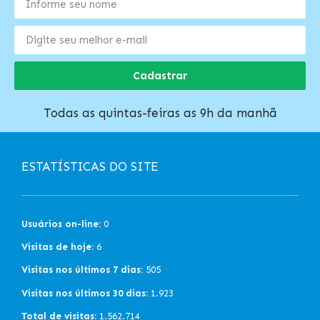
Cadastrar
Todas as quintas-feiras as 9h da manhã
ESTATÍSTICAS DO SITE
Usuários on-line:
0
Visitas de hoje:
6
Visitas nos últimos 7 dias:
505
Visitas nos últimos 30 dias:
1.923
Total de visitas:
1.562.714