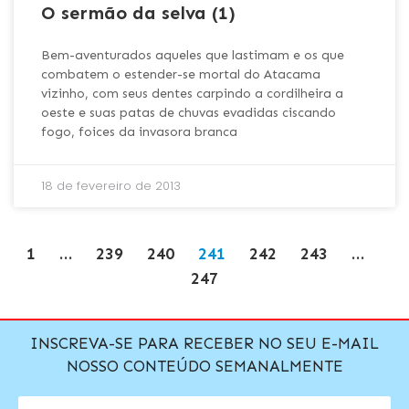
O sermão da selva (1)
Bem-aventurados aqueles que lastimam e os que
combatem o estender-se mortal do Atacama
vizinho, com seus dentes carpindo a cordilheira a
oeste e suas patas de chuvas evadidas ciscando
fogo, foices da invasora branca
18 de fevereiro de 2013
1
…
239
240
241
242
243
…
247
INSCREVA-SE PARA RECEBER NO SEU E-MAIL
NOSSO CONTEÚDO SEMANALMENTE