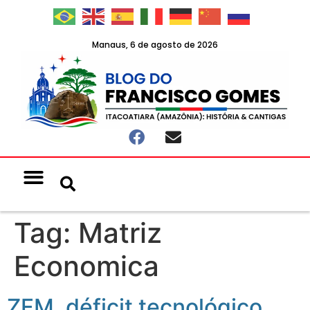
Manaus, 6 de agosto de 2026
Notícias & Eventos
Política e Economia
Tag:
Matriz
Economica
ZFM, déficit tecnológico