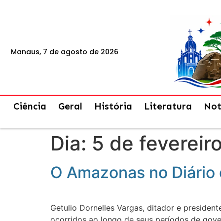
Manaus, 7 de agosto de 2026
Ciência
Geral
História
Literatura
Not
Dia:
5 de fevereir
O Amazonas no Diário 
Getulio Dornelles Vargas, ditador e president
ocorridos ao longo de seus períodos de gove