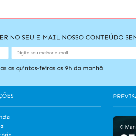
BER NO SEU E-MAIL NOSSO CONTEÚDO S
as as quintas-feiras as 9h da manhã
ÇÕES
PREVIS
ncia
al
Man
tória