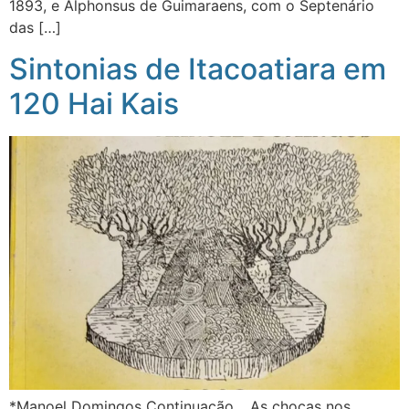
1893, e Alphonsus de Guimaraens, com o Septenário
das […]
Sintonias de Itacoatiara em
120 Hai Kais
*Manoel Domingos Continuação… As choças nos