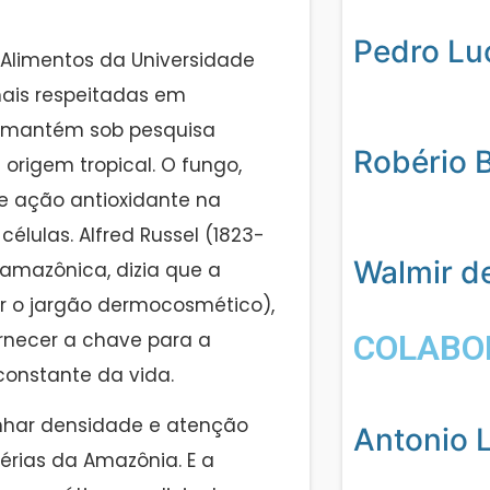
Pedro Lu
Alimentos da Universidade
ais respeitadas em
 – mantém sob pesquisa
Robério 
origem tropical. O fungo,
te ação antioxidante na
lulas. Alfred Russel (1823-
Walmir d
a amazônica, dizia que a
ar o jargão dermocosmético),
ornecer a chave para a
COLABO
constante da vida.
nhar densidade e atenção
Antonio L
érias da Amazônia. E a