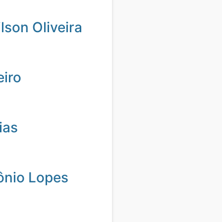
son Oliveira
eiro
ias
ônio Lopes