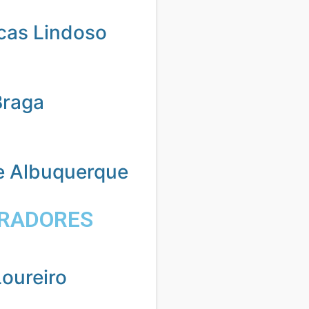
cas Lindoso
Braga
e Albuquerque
RADORES
oureiro