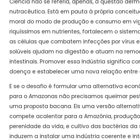
Ciência não se referia, apenas, à questão der
nutracêutica. Está em pauta à própria conceit
moral do modo de produção e consumo em vigo
riquíssimos em nutrientes, fortalecem o sistem
as células que combatem infecções por vírus e 
solúveis ajudam na digestão e atuam na remoç
intestinais. Promover essa Indústria significa c
doença e estabelecer uma nova relação entre e
E se o desafio é formular uma alternativa econ
para o Amazonas não precisamos queimar pest
uma proposta bacana. Eis uma versão alternati
compete acalentar para a Amazônia, produçã
perenidade da vida, e cultivo das bactérias da
induzem a instalar uma indústria coerente e in