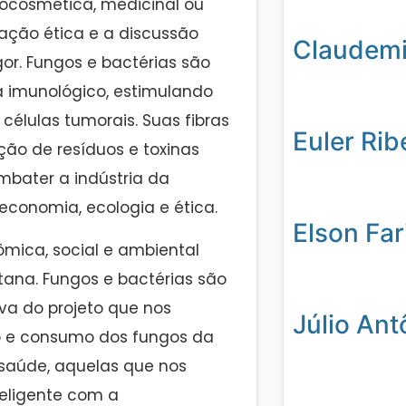
mocosmética, medicinal ou
uação ética e a discussão
Claudemil
r. Fungos e bactérias são
a imunológico, estimulando
células tumorais. Suas fibras
Euler Rib
ão de resíduos e toxinas
ombater a indústria da
conomia, ecologia e ética.
Elson Far
ômica, social e ambiental
ana. Fungos e bactérias são
va do projeto que nos
Júlio Ant
o e consumo dos fungos da
 saúde, aquelas que nos
teligente com a