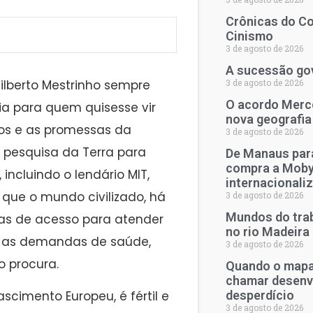
Crônicas do Co
Cinismo
3 de agosto de 2026
A sucessão go
ilberto Mestrinho sempre
3 de agosto de 2026
O acordo Merco
ia para quem quisesse vir
nova geografia
rios e as promessas da
3 de agosto de 2026
e pesquisa da Terra para
De Manaus para
compra a Moby
 incluindo o lendário MIT,
internacionali
que o mundo civilizado, há
3 de agosto de 2026
Mundos do trab
has de acesso para atender
no rio Madeira
r as demandas de saúde,
3 de agosto de 2026
 procura.
Quando o mapa 
chamar desenv
desperdício
cimento Europeu, é fértil e
3 de agosto de 2026