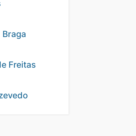
s
 Braga
de Freitas
zevedo