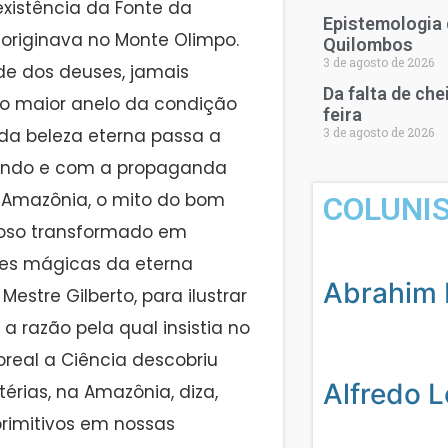
 existência da Fonte da
Epistemologia 
originava no Monte Olimpo.
Quilombos
3 de agosto de 2026
e dos deuses, jamais
Da falta de ch
é o maior anelo da condição
feira
3 de agosto de 2026
 da beleza eterna passa a
Mundo e com a propaganda
a Amazônia, o mito do bom
COLUNI
uloso transformado em
ões mágicas da eterna
Abrahim 
Mestre Gilberto, para ilustrar
a razão pela qual insistia no
oreal a Ciência descobriu
Alfredo 
rias, na Amazônia, diza,
rimitivos em nossas