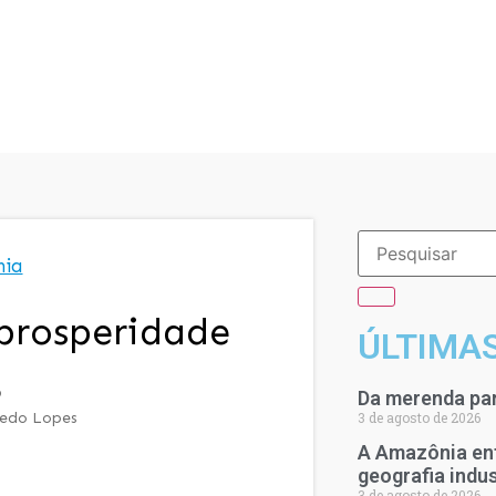
mia
 prosperidade
ÚLTIMA
9
Da merenda par
redo Lopes
3 de agosto de 2026
A Amazônia en
geografia indu
3 de agosto de 2026