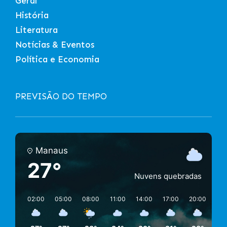
Geral
História
Literatura
Notícias & Eventos
Política e Economia
PREVISÃO DO TEMPO
Manaus
27°
Nuvens quebradas
02:00
05:00
08:00
11:00
14:00
17:00
20:00
23: