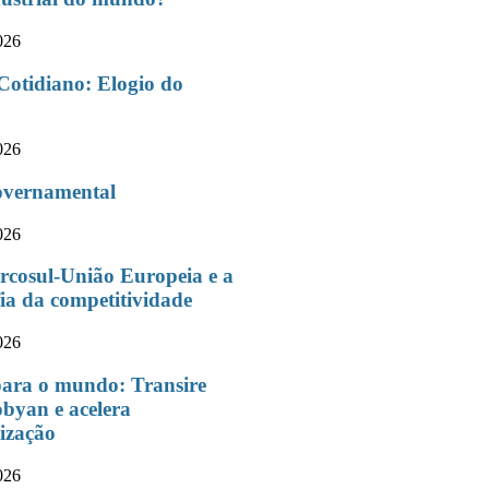
026
Cotidiano: Elogio do
026
overnamental
026
cosul-União Europeia e a
ia da competitividade
026
ara o mundo: Transire
byan e acelera
lização
026