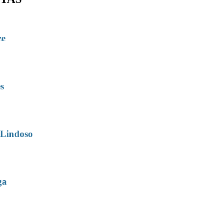
ze
s
 Lindoso
ga