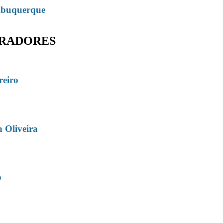
lbuquerque
RADORES
reiro
 Oliveira
o