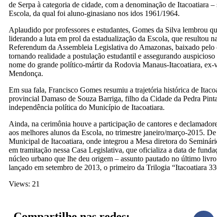
de Serpa à categoria de cidade, com a denominação de Itacoatiara – 
Escola, da qual foi aluno-ginasiano nos idos 1961/1964.
Aplaudido por professores e estudantes, Gomes da Silva lembrou qu
liderando a luta em prol da estadualização da Escola, que resultou
Referendum da Assembleia Legislativa do Amazonas, baixado pelo
tornando realidade a postulação estudantil e assegurando auspicioso 
nome do grande político-mártir da Rodovia Manaus-Itacoatiara, ex-v
Mendonça.
Em sua fala, Francisco Gomes resumiu a trajetória histórica de Itaco
provincial Damaso de Souza Barriga, filho da Cidade da Pedra Pinta
independência política do Município de Itacoatiara.
Ainda, na cerimônia houve a participação de cantores e declamadore
aos melhores alunos da Escola, no trimestre janeiro/março-2015. De
Municipal de Itacoatiara, onde integrou a Mesa diretora do Seminário
em tramitação nessa Casa Legislativa, que oficializa a data de funda
núcleo urbano que lhe deu origem – assunto pautado no último livro
lançado em setembro de 2013, o primeiro da Trilogia “Itacoatiara 33
Views: 21
Compartilhe nas redes: