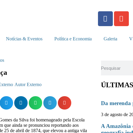
Notícias & Eventos
Política e Economia
Galeria
V
tos
nça
ÚLTIMAS
Autor Externo
Da merenda p
3 de agosto de 2
o Gomes da Silva foi homenageado pela Escola
m que ainda se pronunciou reportando aos
A Amazônia 
de 25 de abril de 1874, que elevou a antiga vila
geografia in