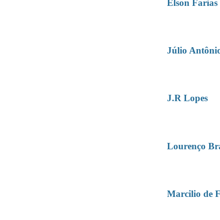
Elson Farias
Júlio Antôni
J.R Lopes
Lourenço Br
Marcilio de F