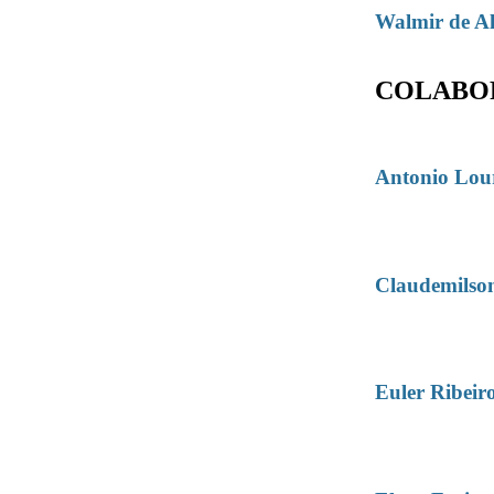
Walmir de A
COLABO
Antonio Lou
Claudemilson
Euler Ribeir