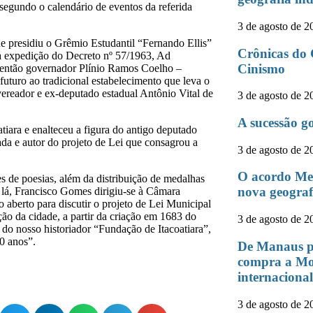
segundo o calendário de eventos da referida
3 de agosto de 2
e presidiu o Grêmio Estudantil “Fernando Ellis”
Crônicas do 
 na expedição do Decreto nº 57/1963, Ad
Cinismo
 então governador Plínio Ramos Coelho –
futuro ao tradicional estabelecimento que leva o
ereador e ex-deputado estadual Antônio Vital de
3 de agosto de 2
A sucessão g
atiara e enalteceu a figura do antigo deputado
da e autor do projeto de Lei que consagrou a
3 de agosto de 2
O acordo Mer
s de poesias, além da distribuição de medalhas
nova geograf
 lá, Francisco Gomes dirigiu-se à Câmara
 aberto para discutir o projeto de Lei Municipal
ção da cidade, a partir da criação em 1683 do
3 de agosto de 2
 do nosso historiador “Fundação de Itacoatiara”,
0 anos”.
De Manaus p
compra a Mo
internaciona
3 de agosto de 2