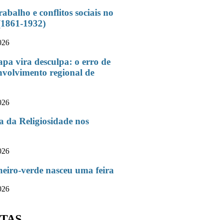
balho e conflitos sociais no
(1861-1932)
026
a vira desculpa: o erro de
volvimento regional de
026
a da Religiosidade nos
026
heiro-verde nasceu uma feira
026
TAS