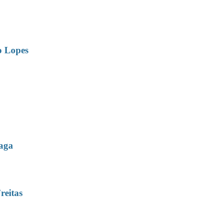
o Lopes
aga
reitas