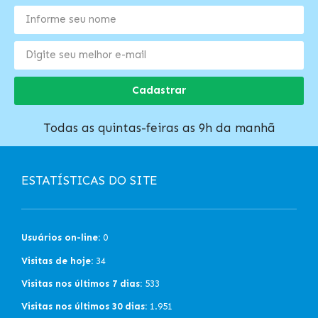
Cadastrar
Todas as quintas-feiras as 9h da manhã
ESTATÍSTICAS DO SITE
Usuários on-line:
0
Visitas de hoje:
34
Visitas nos últimos 7 dias:
533
Visitas nos últimos 30 dias:
1.951