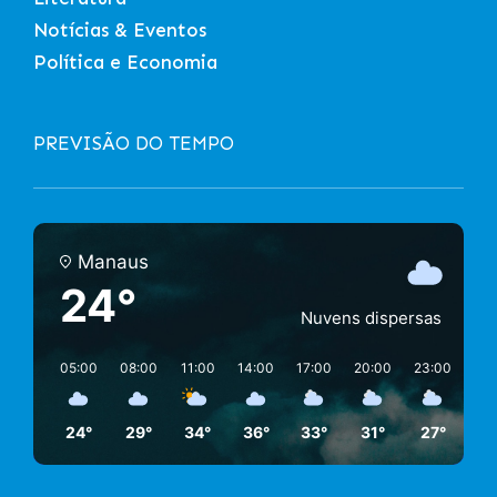
Notícias & Eventos
Política e Economia
PREVISÃO DO TEMPO
Manaus
24°
Nuvens dispersas
05:00
08:00
11:00
14:00
17:00
20:00
23:00
02:
24°
29°
34°
36°
33°
31°
27°
26