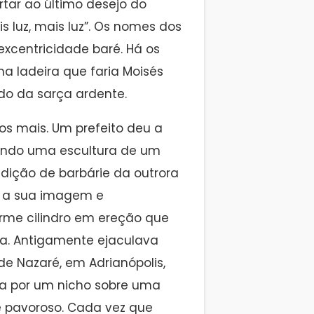
tar ao último desejo do
s luz, mais luz”. Os nomes dos
excentricidade baré. Há os
a ladeira que faria Moisés
o da sarça ardente.
 mais. Um prefeito deu a
cando uma escultura de um
adição de barbárie da outrora
ra a sua imagem e
rme cilindro em ereção que
a. Antigamente ejaculava
de Nazaré, em Adrianópolis,
a por um nicho sobre uma
 pavoroso. Cada vez que