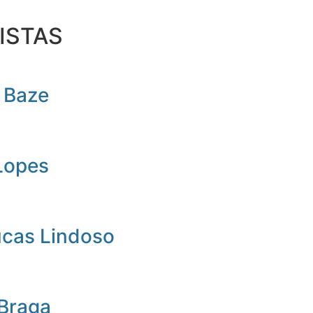
ISTAS
 Baze
Lopes
ucas Lindoso
 Braga