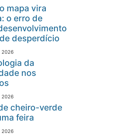
o mapa vira
: o erro de
desenvolvimento
 de desperdício
e 2026
logia da
idade nos
os
e 2026
 de cheiro-verde
ma feira
e 2026