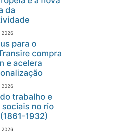
ropeia e a nova
a da
ividade
e 2026
us para o
Transire compra
 e acelera
ionalização
e 2026
do trabalho e
 sociais no rio
 (1861-1932)
e 2026