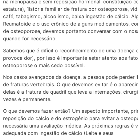
na menopausa e sem reposição hormonal, constituição co
estatura), 1istória familiar de fratura por osteoporose, v
café, tabagismo, alcoolismo, baixa ingestão de cálcio. A
Reumatoide e o uso crônico de alguns medicamentos, co
de osteoporose, devemos portanto conversar com o noss
quando for necessário.
Sabemos que é difícil o reconhecimento de uma doença q
provoca dor), por isso é importante estar atento aos fato
osteoporose o mais cedo possível.
Nos casos avançados da doença, a pessoa pode perder 10
de fraturas vertebrais. O que devemos evitar é o apareci
delas é a fratura de quadril que leva a internações, cirur
vezes é permanente.
O que devemos fazer então? Um aspecto importante, princ
reposição do cálcio e do estrogênio para evitar a osteo
necessária uma avaliação médica. As próximas regras é v
adequada com ingestão de cálcio (Leite e seus