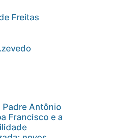
de Freitas
Azevedo
 Padre Antônio
pa Francisco e a
ilidade
izada: novos