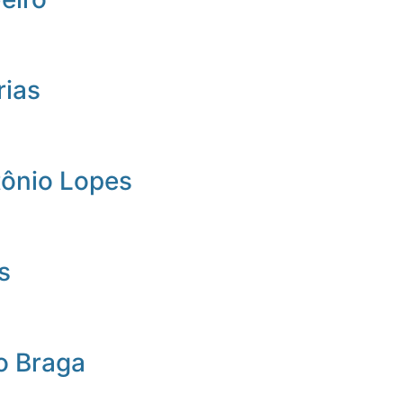
rias
tônio Lopes
s
o Braga