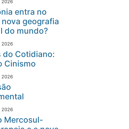
e 2026
nia entra no
 nova geografia
al do mundo?
e 2026
 do Cotidiano:
o Cinismo
e 2026
são
mental
e 2026
o Mercosul-