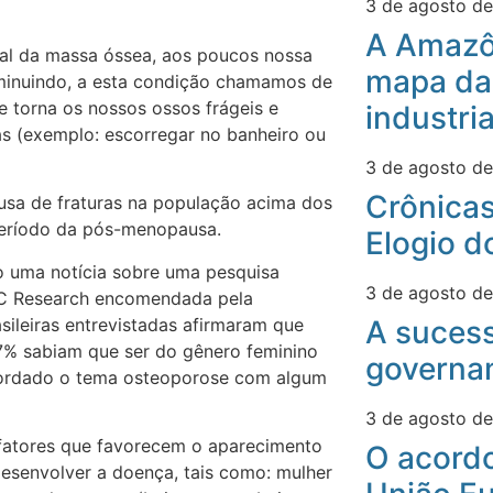
3 de agosto d
A Amazô
al da massa óssea, aos poucos nossa
mapa da
minuindo, a esta condição chamamos de
 torna os nossos ossos frágeis e
industri
s (exemplo: escorregar no banheiro ou
3 de agosto d
Crônicas
ausa de fraturas na população acima dos
período da pós-menopausa.
Elogio d
o uma notícia sobre uma pesquisa
3 de agosto d
KRC Research encomendada pela
ileiras entrevistadas afirmaram que
A suces
7% sabiam que ser do gênero feminino
governa
abordado o tema osteoporose com algum
3 de agosto d
fatores que favorecem o aparecimento
O acord
esenvolver a doença, tais como: mulher