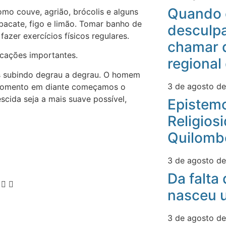
Quando 
omo couve, agrião, brócolis e alguns
bacate, figo e limão. Tomar banho de
desculpa
azer exercícios físicos regulares.
chamar 
cações importantes.
regional
 subindo degrau a degrau. O homem
3 de agosto d
 momento em diante começamos o
cida seja a mais suave possível,
Epistemo
Religios
Quilomb
3 de agosto d
Da falta
nasceu u
3 de agosto d