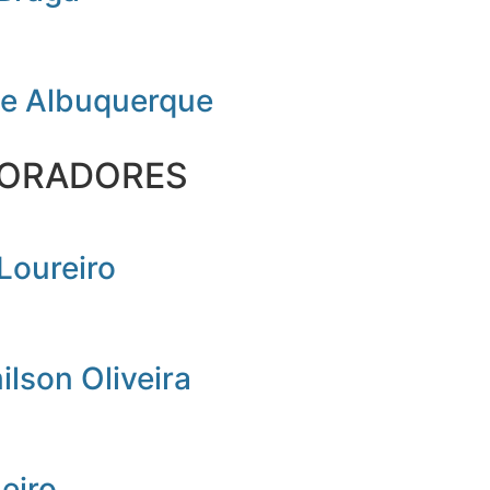
de Albuquerque
ORADORES
Loureiro
lson Oliveira
beiro