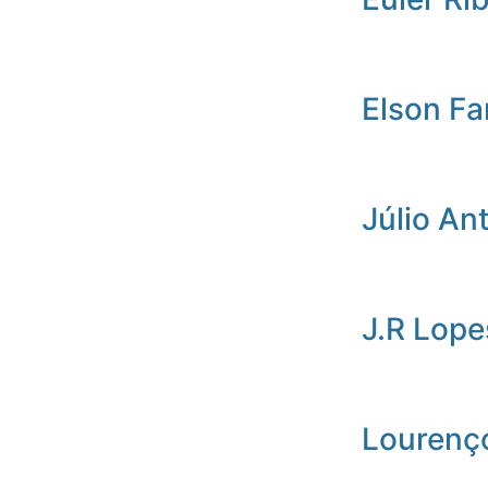
Elson Fa
Júlio An
J.R Lope
Lourenç