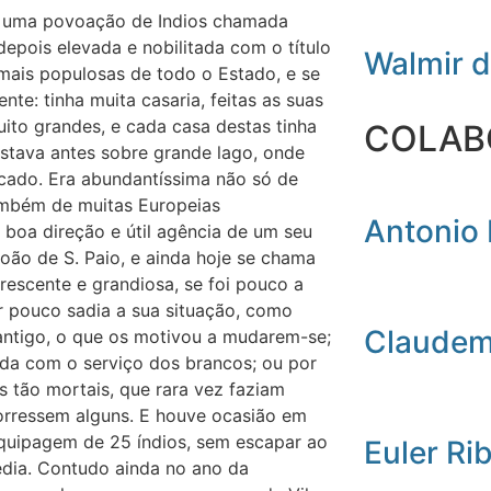
a uma povoação de Indios chamada
depois elevada e nobilitada com o título
Walmir 
mais populosas de todo o Estado, e se
te: tinha muita casaria, feitas as suas
to grandes, e cada casa destas tinha
COLAB
stava antes sobre grande lago, onde
cado. Era abundantíssima não só de
também de muitas Europeias
Antonio 
 boa direção e útil agência de um seu
oão de S. Paio, e ainda hoje se chama
rescente e grandiosa, se foi pouco a
r pouco sadia a sua situação, como
Claudemi
 antigo, o que os motivou a mudarem-se;
da com o serviço dos brancos; ou por
 tão mortais, que rara vez faziam
orressem alguns. E houve ocasião em
quipagem de 25 índios, sem escapar ao
Euler Ri
dia. Contudo ainda no ano da