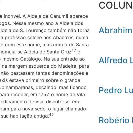
COLUN
e incrível. A Aldeia de Canumã aparece
ogos. Nesse mesmo ano a Aldeia dos
Abrahim
Aldeia de S. Lourenço também não torna
z a profissão solene nos Abacaxis, numa
não com este nome, mas com o de Santa
47
 nomeia-se Aldeia de Santa Cruz
e
Alfredo 
no mesmo Catálogo. Na sua entrada ao
a na margem esquerda do Madeira, para
não bastassem tantas denominações e
xis estava primeiro sobre o grande
Tupinambaranas, decaindo, mas ficando
Pedro L
para receber, em 1757, o nome de Vila
redicamento de vila, discute-se, em
heram para nova sede, o lugar chamado
49
 sua habitação antiga.
Robério