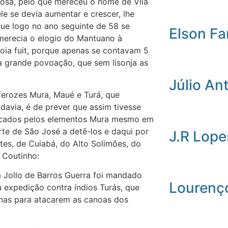
losa, pelo que mereceu o nome de Vila
e se devia aumentar e crescer, lhe
que logo no ano seguinte de 58 se
Elson Fa
merecia o elogio do Mantuano à
oia fuit, porque apenas se contavam 5
la grande povoação, que sem lisonja as
Júlio An
ferozes Mura, Maué e Turá, que
avia, é de prever que assim tivesse
raticados pelos elementos Mura mesmo em
te de São José a detê-los e daqui por
J.R Lope
es, de Cuiabá, do Alto Solimões, do
a Coutinho:
 Jollo de Barros Guerra foi mandado
Lourenç
expedição contra índios Turás, que
as para atacarem as canoas dos