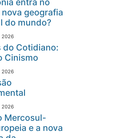
nia entra no
 nova geografia
al do mundo?
e 2026
 do Cotidiano:
o Cinismo
e 2026
são
mental
e 2026
o Mercosul-
ropeia e a nova