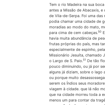
Tem o rio Madeira na sua boc
antes a Missão de Abacaxis, e 
de Vila-de-Serpa. Foi uma das 
podia chamar uma cidade de gen
moradias ao modo do mato, mui
50
para cima de cem cabeças.
E
havia muita abundância de pes
frutas próprias do país, mas 
especialmente de espinho, pela
Missionário Jesuíta, chamado J
51
o Largo de S. Paio.
De tão flo
pouco diminuindo, ou já por se
alguns já diziam, sobre o lago
ou porque muito desassossega
serem os Índios seus moradores
viagem à cidade. que lá não m
que na cidade morreu toda a e
menos um para contar da tragé