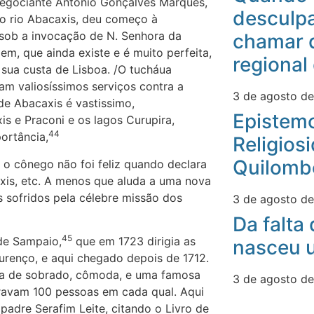
 negociante Antônio Gonçalves Marques,
desculpa
o rio Abacaxis, deu começo à
 sob a invocação de N. Senhora da
chamar 
m, que ainda existe e é muito perfeita,
regional
sua custa de Lisboa. /O tucháua
ram valiosíssimos serviços contra a
3 de agosto d
 de Abacaxis é vastissimo,
Epistemo
s e Praconi e os lagos Curupira,
44
ortância,
Religios
Quilomb
i o cônego não foi feliz quando declara
xis, etc. A menos que aluda a uma nova
 sofridos pela célebre missão dos
3 de agosto d
Da falta
45
 de Sampaio,
que em 1723 dirigia as
nasceu u
urenço, e aqui chegado depois de 1712.
asa de sobrado, cômoda, e uma famosa
3 de agosto d
ravam 100 pessoas em cada qual. Aqui
padre Serafim Leite, citando o Livro de