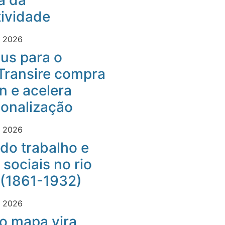
a da
ividade
e 2026
us para o
Transire compra
 e acelera
ionalização
e 2026
do trabalho e
 sociais no rio
 (1861-1932)
e 2026
o mapa vira