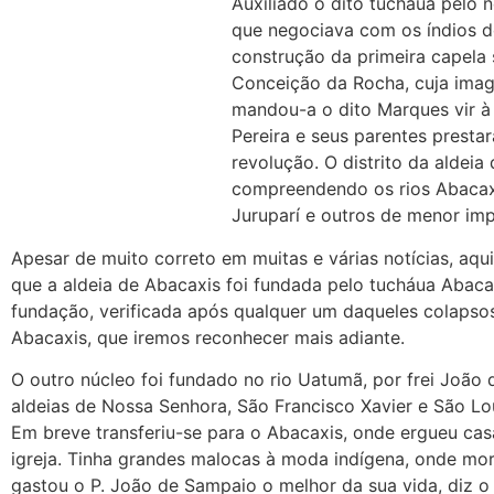
Auxiliado o dito tucháua pelo
que negociava com os índios d
construção da primeira capela
Conceição da Rocha, cuja image
mandou-a o dito Marques vir à 
Pereira e seus parentes presta
revolução. O distrito da aldeia
compreendendo os rios Abacaxi
Juruparí e outros de menor imp
Apesar de muito correto em muitas e várias notícias, aqu
que a aldeia de Abacaxis foi fundada pelo tucháua Abaca
fundação, verificada após qualquer um daqueles colapsos
Abacaxis, que iremos reconhecer mais adiante.
O outro núcleo foi fundado no rio Uatumã, por frei João
aldeias de Nossa Senhora, São Francisco Xavier e São Lo
Em breve transferiu-se para o Abacaxis, onde ergueu c
igreja. Tinha grandes malocas à moda indígena, onde mo
gastou o P. João de Sampaio o melhor da sua vida, diz o 