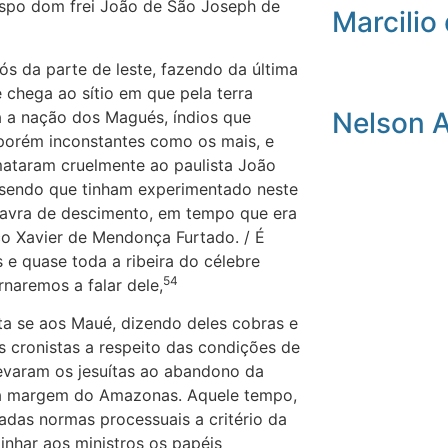
ispo dom frei João de São Joseph de
Marcilio 
ós da parte de leste, fazendo da última
 chega ao sítio em que pela terra
Nelson 
á a nação dos Magués, índios que
orém inconstantes como os mais, e
mataram cruelmente ao paulista João
 sendo que tinham experimentado neste
lavra de descimento, em tempo que era
o Xavier de Mendonça Furtado. / É
os e quase toda a ribeira do célebre
54
rnaremos a falar dele,
ta se aos Maué, dizendo deles cobras e
 cronistas a respeito das condições de
levaram os jesuítas ao abandono da
ela margem do Amazonas. Aquele tempo,
nadas normas processuais a critério da
inhar aos ministros os papéis