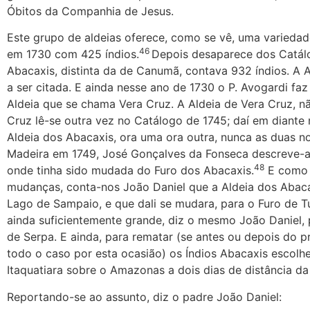
Óbitos da Companhia de Jesus.
Este grupo de aldeias oferece, como se vê, uma variedad
46
em 1730 com 425 índios.
Depois desaparece dos Catál
Abacaxis, distinta da de Canumã, contava 932 índios. A 
a ser citada. E ainda nesse ano de 1730 o P. Avogardi fa
Aldeia que se chama Vera Cruz. A Aldeia de Vera Cruz, 
Cruz lê-se outra vez no Catálogo de 1745; daí em diante
Aldeia dos Abacaxis, ora uma ora outra, nunca as duas 
Madeira em 1749, José Gonçalves da Fonseca descreve-
48
onde tinha sido mudada do Furo dos Abacaxis.
E como 
mudanças, conta-nos João Daniel que a Aldeia dos Abaca
Lago de Sampaio, e que dali se mudara, para o Furo de 
ainda suficientemente grande, diz o mesmo João Daniel, 
de Serpa. E ainda, para rematar (se antes ou depois do p
todo o caso por esta ocasião) os Índios Abacaxis escol
Itaquatiara sobre o Amazonas a dois dias de distância da
Reportando-se ao assunto, diz o padre João Daniel: