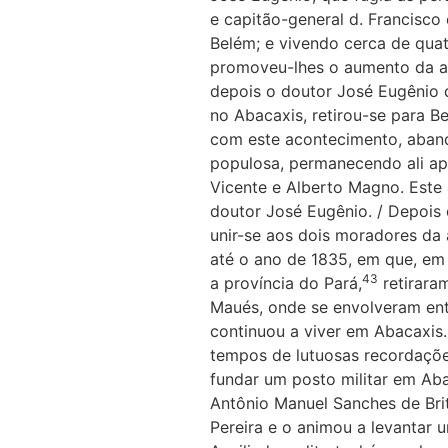
e capitão-general d. Francisco
Belém; e vivendo cerca de qua
promoveu-lhes o aumento da al
depois o doutor José Eugênio 
no Abacaxis, retirou-se para 
com este acontecimento, aband
populosa, permanecendo ali ap
Vicente e Alberto Magno. Este
doutor José Eugênio. / Depois
unir-se aos dois moradores da 
até o ano de 1835, em que, em
43
a província do Pará,
retirara
Maués, onde se envolveram entr
continuou a viver em Abacaxis.
tempos de lutuosas recordaçõe
fundar um posto militar em Ab
Antônio Manuel Sanches de Br
Pereira e o animou a levantar u