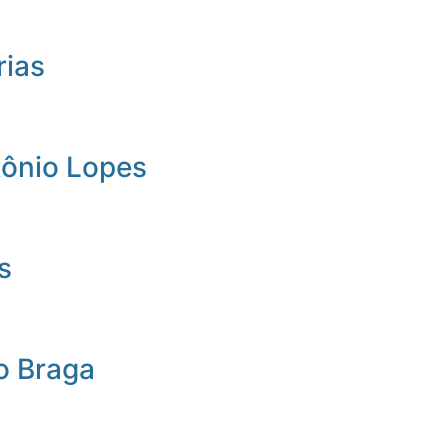
rias
tônio Lopes
s
o Braga