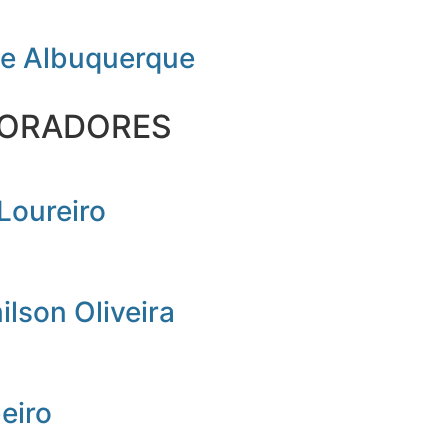
de Albuquerque
ORADORES
Loureiro
lson Oliveira
beiro