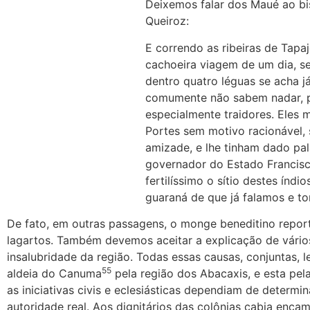
Deixemos falar dos Maué ao b
Queiroz:
E correndo as ribeiras de Tapaj
cachoeira viagem de um dia, se
dentro quatro léguas se acha j
comumente não sabem nadar, p
especialmente traidores. Eles 
Portes sem motivo racionável,
amizade, e lhe tinham dado pa
governador do Estado Francisc
fertilíssimo o sítio destes índi
guaraná de que já falamos e to
De fato, em outras passagens, o monge beneditino repor
lagartos. Também devemos aceitar a explicação de vários
insalubridade da região. Todas essas causas, conjuntas, 
55
aldeia do Canuma
pela região dos Abacaxis, e esta p
as iniciativas civis e eclesiásticas dependiam de determi
autoridade real. Aos dignitários das colônias cabia encam