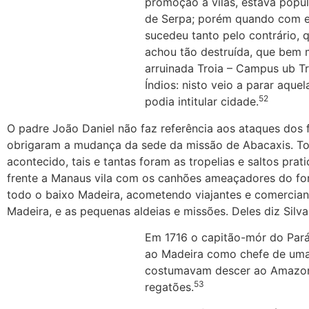
promoção à vilas, estava popu
de Serpa; porém quando com el
sucedeu tanto pelo contrário, 
achou tão destruída, que bem 
arruinada Troia – Campus ub Tr
Índios: nisto veio a parar aque
52
podia intitular cidade.
O padre João Daniel não faz referência aos ataques dos 
obrigaram a mudança da sede da missão de Abacaxis. Tod
acontecido, tais e tantas foram as tropelias e saltos p
frente a Manaus vila com os canhões ameaçadores do for
todo o baixo Madeira, acometendo viajantes e comerciant
Madeira, e as pequenas aldeias e missões. Deles diz Silv
Em 1716 o capitão-mór do Pará
ao Madeira como chefe de uma 
costumavam descer ao Amazon
53
regatões.