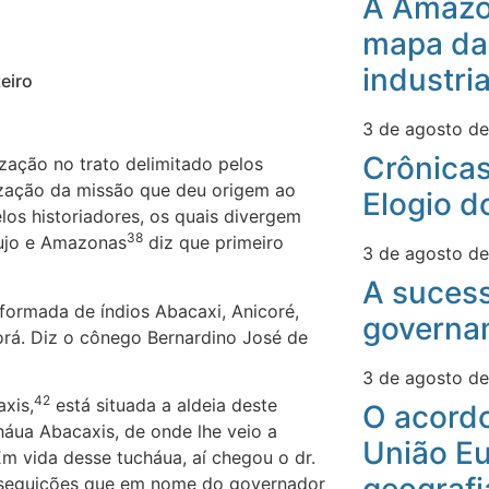
A Amazô
mapa da
industri
eiro
3 de agosto d
Crônicas
ização no trato delimitado pelos
lização da missão que deu origem ao
Elogio d
los historiadores, os quais divergem
38
aujo e Amazonas
diz que primeiro
3 de agosto d
A suces
formada de índios Abacaxi, Anicoré,
governa
rá. Diz o cônego Bernardino José de
3 de agosto d
42
xis,
está situada a aldeia deste
O acord
áua Abacaxis, de onde lhe veio a
União Eu
m vida desse tucháua, aí chegou o dr.
erseguições que em nome do governador