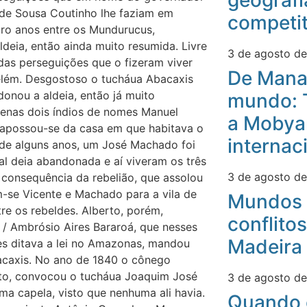
geografi
 de Sousa Coutinho lhe faziam em
competit
tro anos entre os Mundurucus,
deia, então ainda muito resumida. Livre
3 de agosto d
das perseguições que o fizeram viver
De Mana
Belém. Desgostoso o tucháua Abacaxis
onou a aldeia, então já muito
mundo: 
enas dois índios de nomes Manuel
a Mobyan
 apossou-se da casa em que habitava o
internac
 de alguns anos, um José Machado foi
al deia abandonada e aí viveram os três
3 de agosto d
 consequência da rebelião, que assolou
m-se Vicente e Machado para a vila de
Mundos 
e os rebeldes. Alberto, porém,
conflitos
 / Ambrósio Aires Bararoá, que nesses
Madeira
s ditava a lei no Amazonas, mandou
acaxis. No ano de 1840 o cônego
ito, convocou o tucháua Joaquim José
3 de agosto d
ma capela, visto que nenhuma ali havia.
Quando 