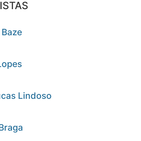
ISTAS
 Baze
Lopes
ucas Lindoso
 Braga