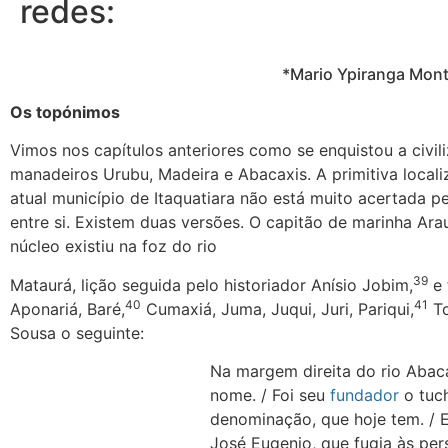
redes:
*Mario Ypiranga Mont
Os topónimos
Vimos nos capítulos anteriores como se enquistou a civil
manadeiros Urubu, Madeira e Abacaxis. A primitiva loca
atual município de Itaquatiara não está muito acertada pe
entre si. Existem duas versões. O capitão de marinha Ar
núcleo existiu na foz do rio
39
Mataurá, lição seguida pelo historiador Anísio Jobim,
e 
40
41
Aponariá, Baré,
Cumaxiá, Juma, Juqui, Juri, Pariqui,
To
Sousa o seguinte:
Na margem direita do rio Abaca
nome. / Foi seu
fundador
o tuch
denominação, que hoje tem. / E
José Eugenio, que fugia às p