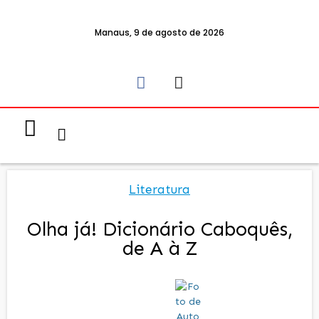
Manaus, 9 de agosto de 2026
Notícias & Eventos
Política e Economia
Literatura
Olha já! Dicionário Caboquês,
de A à Z