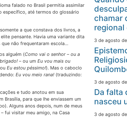
dioma falado no Brasil permitia assimilar
desculpa
 específico, até termos do glossário
chamar 
regional
somente a que constava dos livros, a
 elite pensante. Havia uma variante dita
3 de agosto d
es que não frequentaram escola…
Epistemo
os alguém (
Como vai o senhor – ou a
Religios
brigado!
– ou um
Eu vou mais ou
Quilomb
ou
Eu estou péssimo!
). Mas o caboclo
ndendo:
Eu vou meio rana!
(traduzindo:
3 de agosto d
Da falta
licações e tudo anotou em sua
m Brasília, para que lhe enviassem um
nasceu u
mpo). Alguns anos depois, num de meus
 – fui visitar meu amigo, na Casa
3 de agosto d