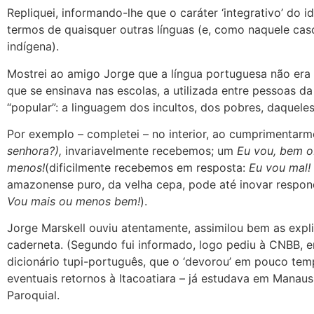
Repliquei, informando-lhe que o caráter ‘integrativo’ do i
termos de quaisquer outras línguas (e, como naquele caso
indígena).
Mostrei ao amigo Jorge que a língua portuguesa não era 
que se ensinava nas escolas, a utilizada entre pessoas da
“popular”: a linguagem dos incultos, dos pobres, daquel
Por exemplo – completei – no interior, ao cumprimentarm
senhora?),
invariavelmente recebemos; um
Eu vou, bem o
menos!
(dificilmente recebemos em resposta:
Eu vou mal!
amazonense puro, da velha cepa, pode até inovar respo
Vou mais ou menos bem!
).
Jorge Marskell ouviu atentamente, assimilou bem as exp
caderneta. (Segundo fui informado, logo pediu à CNBB, e
dicionário tupi-português, que o ‘devorou’ em pouco te
eventuais retornos à Itacoatiara – já estudava em Manaus
Paroquial.