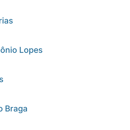
rias
tônio Lopes
s
o Braga