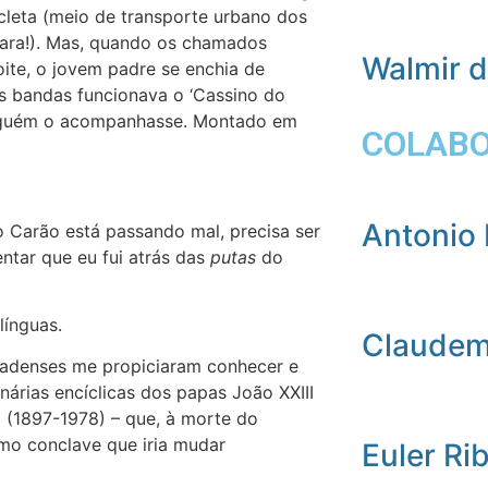
cleta (meio de transporte urbano dos
iara!). Mas, quando os chamados
Walmir 
oite, o jovem padre se enchia de
s bandas funcionava o ‘Cassino do
e alguém o acompanhasse. Montado em
COLAB
Antonio 
 Carão está passando mal, precisa ser
ntar que eu fui atrás das
putas
do
línguas.
Claudemi
nadenses me propiciaram conhecer e
árias encíclicas dos papas João XXIII
VI (1897-1978) – que, à morte do
mo conclave que iria mudar
Euler Ri