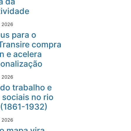
a da
ividade
e 2026
us para o
Transire compra
 e acelera
ionalização
e 2026
do trabalho e
 sociais no rio
 (1861-1932)
e 2026
o mapa vira