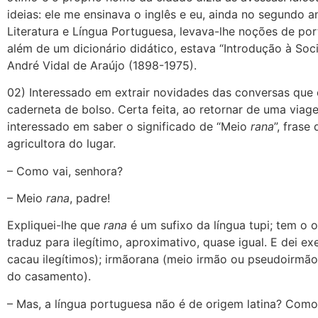
ideias: ele me ensinava o inglês e eu, ainda no segundo 
Literatura e Língua Portuguesa, levava-lhe noções de port
além de um dicionário didático, estava “Introdução à Soc
André Vidal de Araújo (1898-1975).
02) Interessado em extrair novidades das conversas que
caderneta de bolso. Certa feita, ao retornar de uma via
interessado em saber o significado de “Meio
rana
”, fras
agricultora do lugar.
– Como vai, senhora?
– Meio
rana
, padre!
Expliquei-lhe que
rana
é um sufixo da língua tupi; tem o o
traduz para ilegítimo, aproximativo, quase igual. E dei e
cacau ilegítimos); irmãorana (meio irmão ou pseudoirmão),
do casamento).
– Mas, a língua portuguesa não é de origem latina? Co