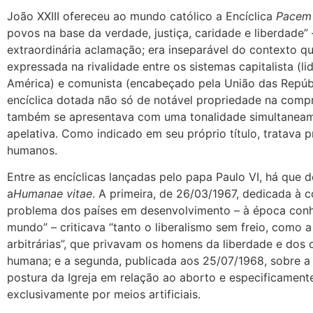
João XXIII ofereceu ao mundo católico a Encíclica
Pacem
povos na base da verdade, justiça, caridade e liberdad
extraordinária aclamação; era inseparável do contexto que
expressada na rivalidade entre os sistemas capitalista (
América) e comunista (encabeçado pela União das Repúbl
encíclica dotada não só de notável propriedade na com
também se apresentava com uma tonalidade simultaneame
apelativa. Como indicado em seu próprio título, tratava 
humanos.
Entre as encíclicas lançadas pelo papa Paulo VI, há que 
a
Humanae
vitae
. A primeira, de 26/03/1967, dedicada à 
problema dos países em desenvolvimento – à época conh
mundo” – criticava “tanto o liberalismo sem freio, como a
arbitrárias”, que privavam os homens da liberdade e dos 
humana; e a segunda, publicada aos 25/07/1968, sobre a 
postura da Igreja em relação ao aborto e especificament
exclusivamente por meios artificiais.