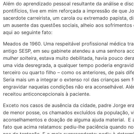
Além do aprendizado pessoal resultante da análise e di
pontifícios, tive em mim reforçada a impressão de que Jo
sacerdote carreirista, um carola ou extremado papista, d
um ausente das questões sociais, alheio aos sofrimentos 
aqui ao seguinte fato:
Meados de 1960. Uma respeitável profissional médica tra
antigo SESP, em seu gabinete atendeu a uma senhora aco
mulher
solteira
, estava muito debilitada, havia pouco de
uma vida desregrada, a qualquer tempo poderia engravidar 
terceiro ou quarto filho – como os anteriores, de pais dif
Seria mais um a integrar o extenso rol das crianças sem 
engravidar naquelas condições não era aconselhável. Al
receitou anticoncepcionais à paciente.
Exceto nos casos de ausência da cidade, padre Jorge er
de menor posse, os chamados excluídos da população, vi
aconselhamentos e doação de alguma ajuda material. E 
fato que acima relatamos: pediu-lhe paciência quando n