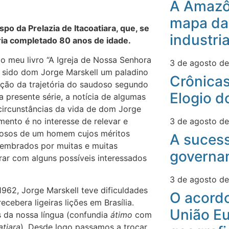
A Amazô
mapa da
 da Prelazia de Itacoatiara, que, se
industri
ria completado 80 anos de idade.
o meu livro “A Igreja de Nossa Senhora
3 de agosto d
er sido dom Jorge Marskell um paladino
Crônicas
ação da trajetória do saudoso segundo
Elogio d
a presente série, a notícia de algumas
 circunstâncias da vida de dom Jorge
3 de agosto d
mento é no interesse de relevar e
erosos de um homem cujos méritos
A suces
lembrados por muitas e muitas
governa
ar com alguns possíveis interessados
3 de agosto d
 1962, Jorge Marskell teve dificuldades
O acord
cebera ligeiras lições em Brasília.
União Eu
s da nossa língua (confundia
átimo
com
atiara
). Desde logo passamos a trocar