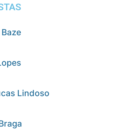
STAS
 Baze
Lopes
ucas Lindoso
 Braga