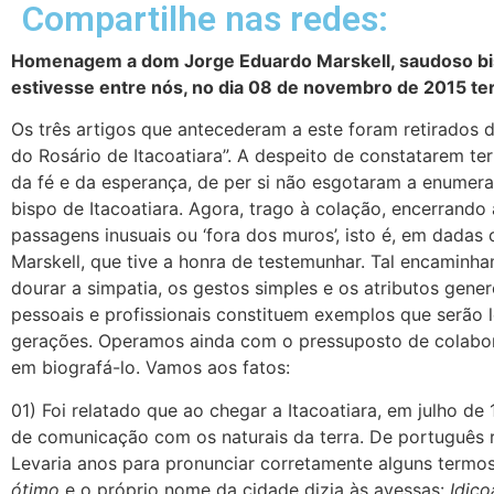
Compartilhe nas redes:
Homenagem a dom Jorge Eduardo Marskell, saudoso bispo
estivesse entre nós, no dia 08 de novembro de 2015 te
Os três artigos que antecederam a este foram retirados d
do Rosário de Itacoatiara”. A despeito de constatarem t
da fé e da esperança, de per si não esgotaram a enumer
bispo de Itacoatiara. Agora, trago à colação, encerrando 
passagens inusuais ou ‘fora dos muros’, isto é, em dadas
Marskell, que tive a honra de testemunhar. Tal encaminha
dourar a simpatia, os gestos simples e os atributos gen
pessoais e profissionais constituem exemplos que serão 
gerações. Operamos ainda com o pressuposto de colabor
em biografá-lo. Vamos aos fatos:
01) Foi relatado que ao chegar a Itacoatiara, em julho de
de comunicação com os naturais da terra. De português re
Levaria anos para pronunciar corretamente alguns termo
ótimo
e o próprio nome da cidade dizia às avessas:
Idico