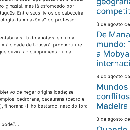
geografi
ano ginasial, mas já esfomeado por
competit
uguês. Entre seus livros de cabeceira,
iologia da Amazônia”, do professor
3 de agosto d
De Mana
 entabulava, tudo anotava em uma
mundo: 
gem à cidade de Urucará, procurou-me
a Mobyan
e que ouvira ao cumprimentar uma
internac
3 de agosto d
Mundos 
bjetivo de negar originalidade; se
conflitos
xemplos: cedrorana, cacaurana (cedro e
Madeira
 filhorana (filho bastardo, nascido fora
3 de agosto d
mo pode?…
Quando 