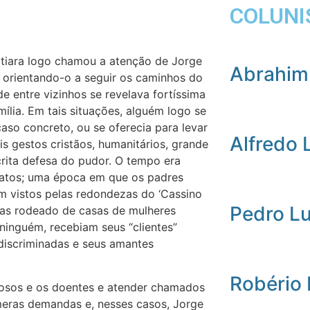
COLUNI
oatiara logo chamou a atenção de Jorge
Abrahim
e orientando-o a seguir os caminhos do
e entre vizinhos se revelava fortíssima
ília. Em tais situações, alguém logo se
aso concreto, ou se oferecia para levar
Alfredo 
is gestos cristãos, humanitários, grande
rita defesa do pudor. O tempo era
boatos; uma época em que os padres
em vistos pelas redondezas do ‘Cassino
Pedro L
stas rodeado de casas de mulheres
ninguém, recebiam seus “clientes”
discriminadas e seus amantes
Robério
idosos e os doentes e atender chamados
meras demandas e, nesses casos, Jorge