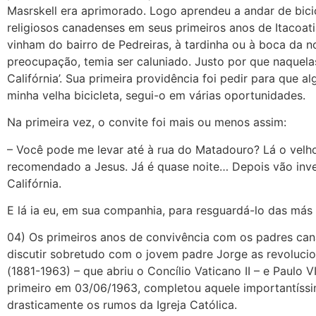
Masrskell era aprimorado. Logo aprendeu a andar de bici
religiosos canadenses em seus primeiros anos de Itacoat
vinham do bairro de Pedreiras, à tardinha ou à boca da n
preocupação, temia ser caluniado. Justo por que naquela
Califórnia’. Sua primeira providência foi pedir para qu
minha velha bicicleta, segui-o em várias oportunidades.
Na primeira vez, o convite foi mais ou menos assim:
– Você pode me levar até à rua do Matadouro? Lá o velho
recomendado a Jesus. Já é quase noite… Depois vão inve
Califórnia.
E lá ia eu, em sua companhia, para resguardá-lo das más 
04) Os primeiros anos de convivência com os padres ca
discutir sobretudo com o jovem padre Jorge as revolucion
(1881-1963) – que abriu o Concílio Vaticano II – e Paulo 
primeiro em 03/06/1963, completou aquele importantíssi
drasticamente os rumos da Igreja Católica.