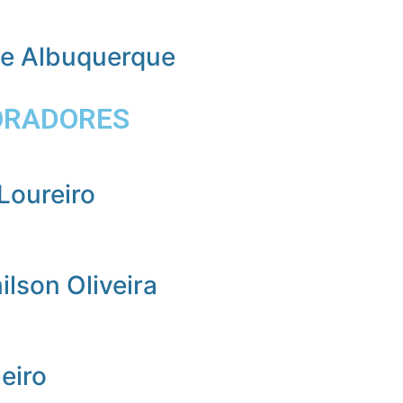
de Albuquerque
ORADORES
Loureiro
lson Oliveira
beiro