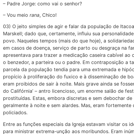
– Padre Jorge: como vai o senhor?
– Vou meio
rana
, Chico!
03) O jeito simples de agir e falar da população de Itac
Marskell; dado que, certamente, influiu sua personalidad
povo. Naqueles tempos (mais do que hoje), a solidariedad
em casos de doença, serviço de parto ou desgraça na fam
apresentava para trazer a medicação caseira cabível ao c
o benzedor, a parteira ou o padre. Em contraposição a ta
parcela da população tendia para uma extremada e hipóc
propício à proliferação do fuxico e à disseminação de 
eram proibidos de sair à noite. Mais grave ainda se foss
do Califórnia’ – antro licencioso, um enorme salão de fe
prostituídas. Estas, embora discretas e sem debochar de 
geralmente à noite e sem alardes. Mas, eram fortemente 
policiados.
Entre as funções especiais da Igreja estavam visitar os 
para ministrar extrema-unção aos moribundos. Eram inú