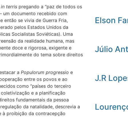
in
terris
pregando a “paz de todos os
e” – um documento recebido com
Elson Fa
 então se vivia de Guerra Fria,
liderado pelos Estados Unidos da
icas Socialistas Soviéticas). Uma
preensão da realidade humana, mas
Júlio An
nte doce e rigorosa, exigente e
primordialmente do tema sobre direitos
destacar a
Populorum
progressio
e
J.R Lope
cooperação entre os povos e ao
ecidos como “países do terceiro
 coletivização e a planificação
direitos fundamentais da pessoa
Lourenç
regulação da natalidade, descrevia a
e à proibição da contracepção