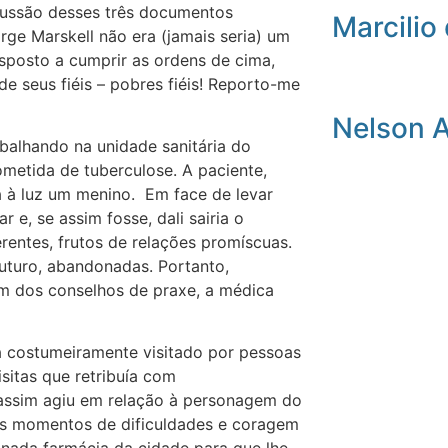
scussão desses três documentos
Marcilio 
rge Marskell não era (jamais seria) um
isposto a cumprir as ordens de cima,
de seus fiéis – pobres fiéis! Reporto-me
Nelson 
balhando na unidade sanitária do
metida de tuberculose. A paciente,
ra à luz um menino. Em face de levar
e, se assim fosse, dali sairia o
erentes, frutos de relações promíscuas.
futuro, abandonadas. Portanto,
ém dos conselhos de praxe, a médica
a costumeiramente visitado por pessoas
sitas que retribuía com
assim agiu em relação à personagem do
os momentos de dificuldades e coragem