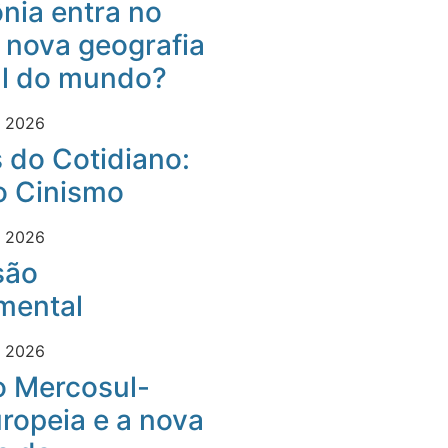
nia entra no
 nova geografia
al do mundo?
e 2026
 do Cotidiano:
o Cinismo
e 2026
são
mental
e 2026
o Mercosul-
ropeia e a nova