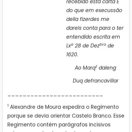
recebido esta carta E
do que em execussão
della fizerdes me
dareis conta para o ter
entendido escrita em
a
bro
Lx
28 de Dez
de
1620.
z
Ao Marq
daleng
Duq defrancavillar
_________________________
1
Alexandre de Moura expedira o Regimento
porque se devia orientar Castelo Branco. Esse
Regimento contém parágrafos incisivos