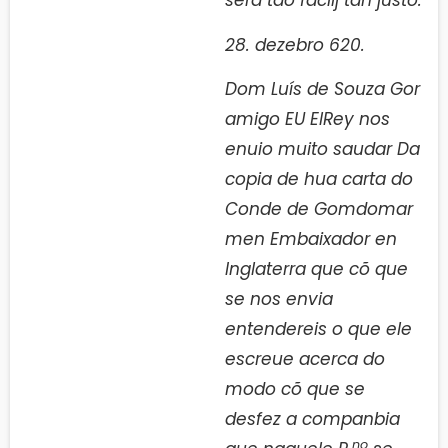
sera tão facilj tan justo.
28. dezebro 620.
Dom Luís de Souza Gor
amigo EU ElRey nos
enuio muito saudar Da
copia de hua carta do
Conde de Gomdomar
men Embaixador en
Inglaterra que cõ que
se nos envia
entendereis o que ele
escreue acerca do
modo cõ que se
desfez a companbia
no