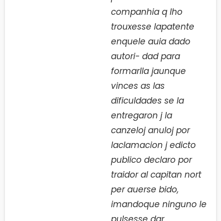
companhia q lho
trouxesse lapatente
enquele auia dado
autori- dad para
formarlla jaunque
vinces as las
dificuldades se la
entregaron j la
canzeloj anuloj por
laclamacion j edicto
publico declaro por
traidor al capitan nort
per auerse bido,
imandoque ninguno le
pulsesse dar