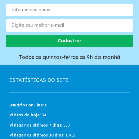
Cadastrar
Todas as quintas-feiras as 9h da manhã
ESTATÍSTICAS DO SITE
Usuários on-line:
0
Visitas de hoje:
34
Visitas nos últimos 7 dias:
533
Visitas nos últimos 30 dias:
1.951