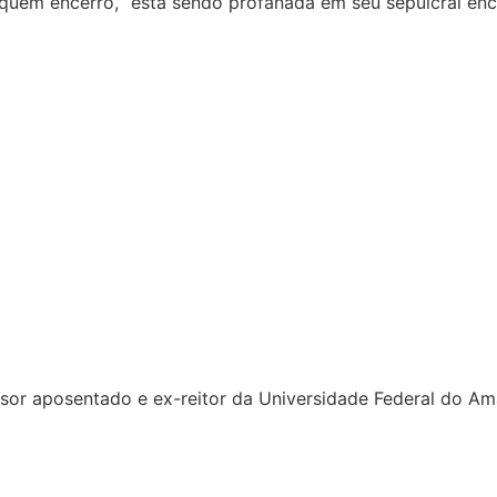
quem encerro, “está sendo profanada em seu sepulcral enc
essor aposentado e ex-reitor da Universidade Federal do A