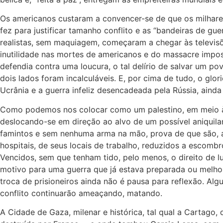
Os americanos custaram a convencer-se de que os milhare
fez para justificar tamanho conflito e as “bandeiras de g
realistas, sem maquiagem, começaram a chegar às televisõ
inutilidade nas mortes de americanos e do massacre impos
defendia contra uma loucura, o tal delírio de salvar um po
dois lados foram incalculáveis. E, por cima de tudo, o glo
Ucrânia e a guerra infeliz desencadeada pela Rússia, aind
Como podemos nos colocar como um palestino, em meio à m
deslocando-se em direção ao alvo de um possível aniquil
famintos e sem nenhuma arma na mão, prova de que são, ap
hospitais, de seus locais de trabalho, reduzidos a esc
Vencidos, sem que tenham tido, pelo menos, o direito de l
motivo para uma guerra que já estava preparada ou melhor,
troca de prisioneiros ainda não é pausa para reflexão. Al
conflito continuarão ameaçando, matando.
A Cidade de Gaza, milenar e histórica, tal qual a Cartago