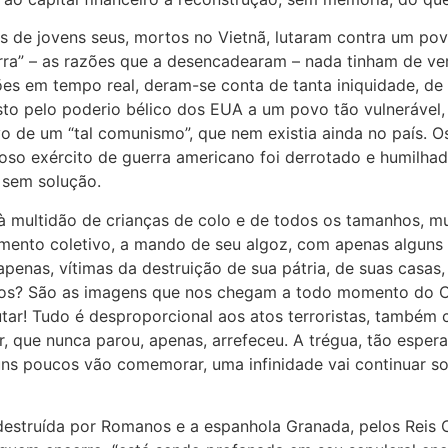
s de jovens seus, mortos no Vietnã, lutaram contra um po
uerra” – as razões que a desencadearam – nada tinham de v
es em tempo real, deram-se conta de tanta iniquidade, de 
to pelo poderio bélico dos EUA a um povo tão vulnerável, 
vo de um “tal comunismo”, que nem existia ainda no país. O
rioso exército de guerra americano foi derrotado e humilha
a sem solução.
ultidão de crianças de colo e de todos os tamanhos, mul
amento coletivo, a mando de seu algoz, com apenas alguns
enas, vítimas da destruição de sua pátria, de suas casas,
ombros? São as imagens que nos chegam a todo momento do
utar! Tudo é desproporcional aos atos terroristas, também
 que nunca parou, apenas, arrefeceu. A trégua, tão espera
guns poucos vão comemorar, uma infinidade vai continuar s
, destruída por Romanos e a espanhola Granada, pelos Reis 