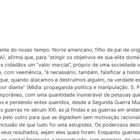
te do nosso tempo. Norte americano, filho de pai de orige
, afirma que, para “atingir os objetivos de sua elite domé
s cidadãos um “valor marcial”, próprio de uma sociedade vi
, com veemência, “é necessário, também, falsificar a histór
de que, quando atacamos e destruímos alguém, na verdade 
r diante” (Mídia: propaganda política e manipulação. S. P
emporâneo, com uma quantidade inumerável de pessoas que
ros e perdendo entes queridos, desde a Segunda Guerra Mu
as guerras no século XXI, as já findas e as guerras em an
o pelo outro para que se digladiem sem motivação racional
onclusão de que tudo foi uma estupidez. Os poderosos de
om seus resultados, sejam eles quais forem. Enquanto guerre
 e ao capital financeiro a reconstrução, sem memória, do qu