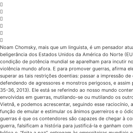
Noam Chomsky, mais que um linguista, é um pensador atuan
beligerância dos Estados Unidos da América do Norte (EUA)
condição de potência mundial se aparelham para incutir no
violência mundo afora. E para promover guerras, afirma ele
superar as tais restrições doentias: passar a impressão 
defendendo de agressores e monstros perigosos, e assim po
35-36, 2013). Ele está se referindo ao nosso mundo cont
envolvidas em guerras, mutilando-se ou mutilando os out
Vietnã, e podemos acrescentar, seguindo esse raciocínio, 
função de emular e estimular os ânimos guerreiros e o ódi
guerras é que os contendores são capazes de chegar à c
guerra, falsificam a história para justificá-la e ganham c
bélica e, “feita a paz”, entregam às empreiteiras mundiais