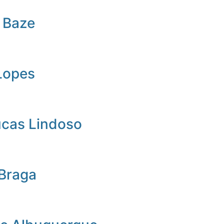
 Baze
Lopes
ucas Lindoso
 Braga