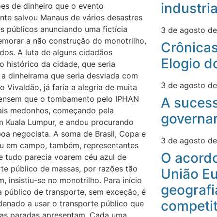
industri
ões de dinheiro que o evento
nte salvou Manaus de vários desastres
s públicos anunciando uma fictícia
3 de agosto d
morar a não construção do monotrilho,
Crônicas
dos. A luta de alguns cidadãos
Elogio d
histórico da cidade, que seria
 a dinheirama que seria desviada com
3 de agosto d
Vivaldão, já faria a alegria de muita
o pensem que o tombamento pelo IPHAN
A suces
mais medonhos, começando pela
governa
em Kuala Lumpur, e andou procurando
boa negociata. A soma de Brasil, Copa e
3 de agosto d
ou em campo, também, representantes
O acord
 e tudo parecia voarem céu azul de
te público de massas, por razões tão
União Eu
 insistiu-se no monotrilho. Para início
geografi
 público de transporte, sem exceção, é
competit
enado a usar o transporte público que
sas paradas apresentam. Cada uma