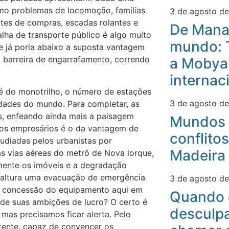
omo problemas de locomoção, famílias
3 de agosto d
tes de compras, escadas rolantes e
De Mana
lha de transporte público é algo muito
mundo: 
de já poria abaixo a suposta vantagem
 barreira de engarrafamento, correndo
a Mobyan
internac
é do monotrilho, o número de estações
3 de agosto d
idades do mundo. Para completar, as
s, enfeando ainda mais a paisagem
Mundos 
elos empresários é o da vantagem de
conflitos
pudiadas pelos urbanistas por
Madeira
 vias aéreas do metrô de Nova lorque,
mente os imóveis e a degradação
e altura uma evacuação de emergência
3 de agosto d
m a concessão do equipamento aqui em
Quando 
e suas ambições de lucro? O certo é
desculpa
mas precisamos ficar alerta. Pelo
tente, capaz de convencer os