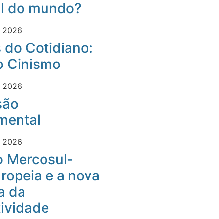
al do mundo?
e 2026
 do Cotidiano:
o Cinismo
e 2026
são
mental
e 2026
o Mercosul-
ropeia e a nova
a da
ividade