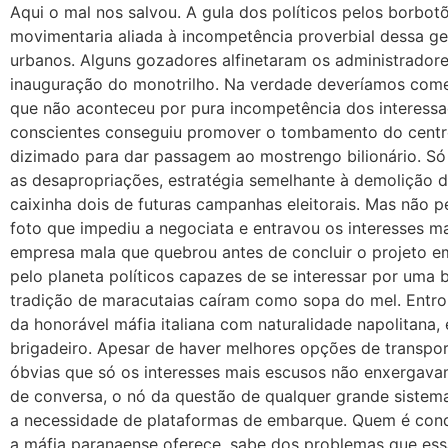
Aqui o mal nos salvou. A gula dos políticos pelos borbot
movimentaria aliada à incompetência proverbial dessa ge
urbanos. Alguns gozadores alfinetaram os administradore
inauguração do monotrilho. Na verdade deveríamos come
que não aconteceu por pura incompetência dos interessa
conscientes conseguiu promover o tombamento do centro 
dizimado para dar passagem ao mostrengo bilionário. Só
as desapropriações, estratégia semelhante à demolição do 
caixinha dois de futuras campanhas eleitorais. Mas nã
foto que impediu a negociata e entravou os interesses 
empresa mala que quebrou antes de concluir o projeto 
pelo planeta políticos capazes de se interessar por uma 
tradição de maracutaias caíram como sopa do mel. Entr
da honorável máfia italiana com naturalidade napolitana,
brigadeiro. Apesar de haver melhores opções de transpor
óbvias que só os interesses mais escusos não enxergavam,
de conversa, o nó da questão de qualquer grande sistema
a necessidade de plataformas de embarque. Quem é cond
a máfia paranaense oferece, sabe dos problemas que es