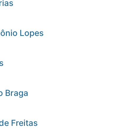
rias
tônio Lopes
s
o Braga
de Freitas