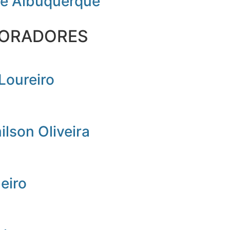
de Albuquerque
ORADORES
Loureiro
lson Oliveira
beiro