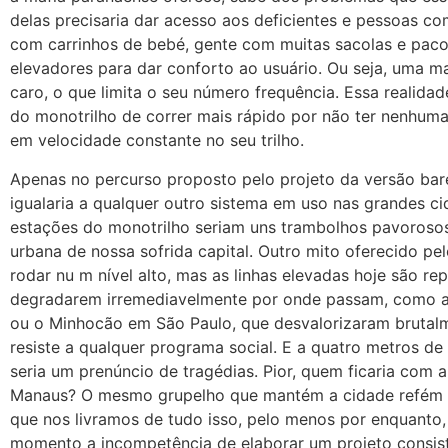
delas precisaria dar acesso aos deficientes e pessoas c
com carrinhos de bebé, gente com muitas sacolas e paco
elevadores para dar conforto ao usuário. Ou seja, uma ma
caro, o que limita o seu número frequência. Essa realida
do monotrilho de correr mais rápido por não ter nenhuma
em velocidade constante no seu trilho.
Apenas no percurso proposto pelo projeto da versão bar
igualaria a qualquer outro sistema em uso nas grandes c
estações do monotrilho seriam uns trambolhos pavoroso
urbana de nossa sofrida capital. Outro mito oferecido p
rodar nu m nível alto, mas as linhas elevadas hoje são re
degradarem irremediavelmente por onde passam, como as
ou o Minhocão em São Paulo, que desvalorizaram brutal
resiste a qualquer programa social. E a quatro metros d
seria um prenúncio de tragédias. Pior, quem ficaria co
Manaus? O mesmo grupelho que mantém a cidade refém d
que nos livramos de tudo isso, pelo menos por enquanto, 
momento a incompetência de elaborar um projeto consis