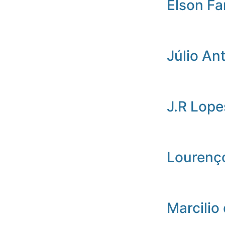
Elson Fa
Júlio An
J.R Lope
Lourenç
Marcilio 