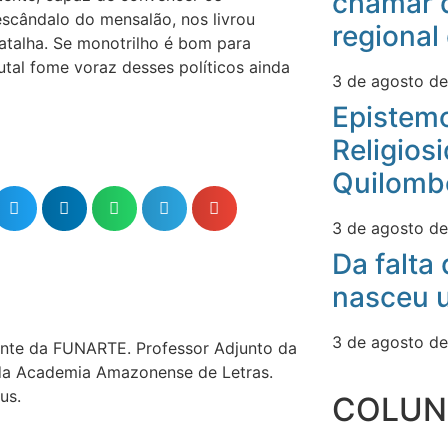
chamar 
escândalo do mensalão, nos livrou
regional
talha. Se monotrilho é bom para
utal fome voraz desses políticos ainda
3 de agosto d
Epistemo
Religios
Quilomb
3 de agosto d
Da falta
nasceu u
3 de agosto d
ente da FUNARTE. Professor Adjunto da
 da Academia Amazonense de Letras.
us.
COLUN