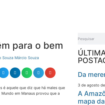
êm para o bem
ÚLTIM
Márcio Souza
POSTA
Da meren
3 de agosto d
s é aquele que diz que há males que
A Amazô
do Mundo em Manaus provou que a
mapa da