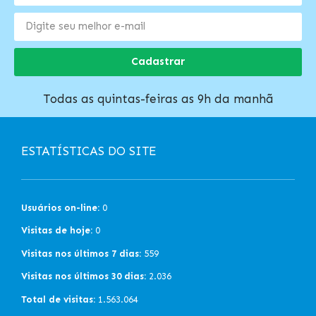
Cadastrar
Todas as quintas-feiras as 9h da manhã
ESTATÍSTICAS DO SITE
Usuários on-line:
0
Visitas de hoje:
0
Visitas nos últimos 7 dias:
559
Visitas nos últimos 30 dias:
2.036
Total de visitas:
1.563.064