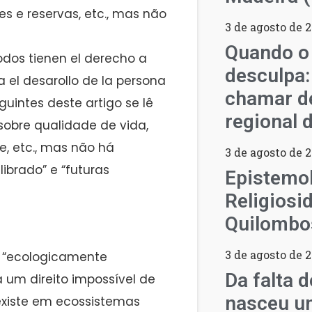
s e reservas, etc., mas não
3 de agosto de 
Quando o
todos tienen el derecho a
desculpa:
el desarollo de la persona
chamar d
guintes deste artigo se lê
regional 
 sobre qualidade de vida,
, etc., mas não há
3 de agosto de 
ibrado” e “futuras
Epistemol
Religiosi
Quilombo
3 de agosto de 
te “ecologicamente
Da falta 
 um direito impossível de
nasceu um
ó existe em ecossistemas