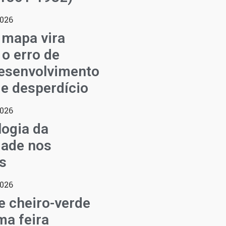
2026
 mapa vira
 o erro de
esenvolvimento
de desperdício
2026
ogia da
dade nos
s
2026
de cheiro-verde
a feira