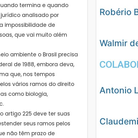
r quando termina e quando
Robério 
urídico analisado por
a impossibilidade de
soas, que vai muito além
Walmir d
io ambiente o Brasil precisa
COLABO
deral de 1988, embora deva,
orma que, nos tempos
os vários ramos do direito
Antonio L
as como biologia,
c.
 artigo 225 deve ter suas
Claudemil
estender seus ramos pelos
ue não têm prazo de