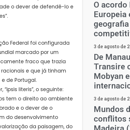
O acordo
dade o dever de defendê-lo e
Europeia 
es”.
geografia
competiti
ão Federal foi configurada
3 de agosto de 
undial marcado por um
De Manau
icamente fraco que trazia
Transire 
racionais e que já tinham
Mobyan e
 e de Portugal.
internaci
“ipsis literis”, o seguinte:
dos tem o direito ao ambiente
3 de agosto de 
brado e o dever de o
Mundos d
atam do desenvolvimento
conflitos 
 valorização da paisagem, do
Madeira 