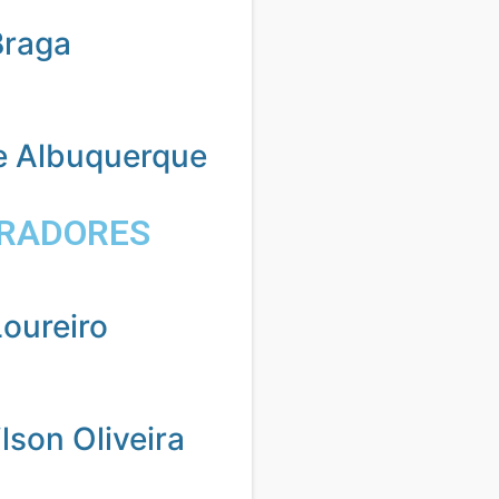
Braga
e Albuquerque
RADORES
oureiro
son Oliveira