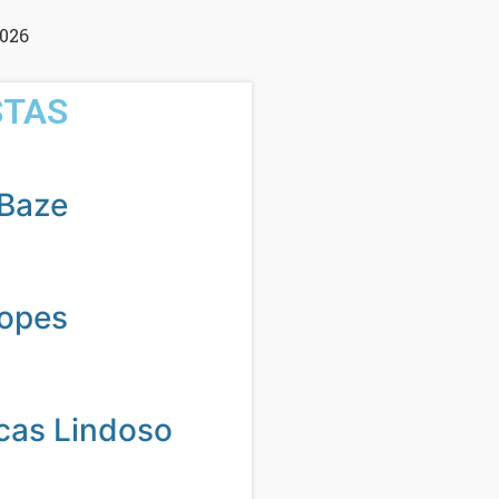
2026
STAS
Baze
Lopes
cas Lindoso