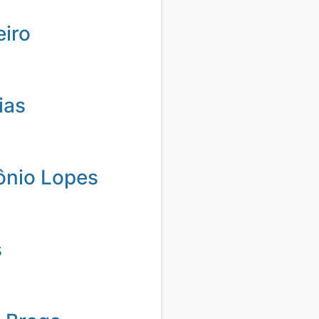
eiro
ias
ônio Lopes
s