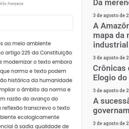
Da merend
rio Fonseca
3 de agosto de 
A Amazôn
mapa da n
das ao meio ambiente
industria
o artigo 225 da Constituição
3 de agosto de 
de modernizar o texto embora
Crônicas 
ca que norma e texto podem
Elogio do
ução histórica da humanidade
mpliar o âmbito da norma e
3 de agosto de 
 em razão do avanço do
A sucess
 reflexão transcrevo o texto
governam
ambiente ecologicamente
3 de agosto de 
ncial à sadia qualidade de