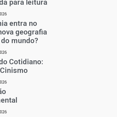
a para leitura
2026
ia entra no
ova geografia
l do mundo?
2026
do Cotidiano:
 Cinismo
2026
ão
ental
2026