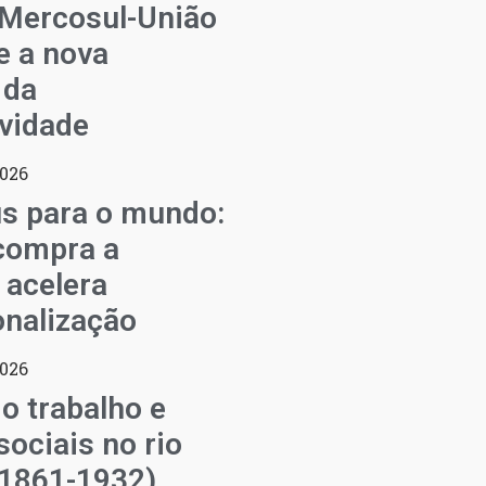
 Mercosul-União
e a nova
 da
vidade
2026
s para o mundo:
compra a
 acelera
onalização
2026
o trabalho e
sociais no rio
(1861-1932)