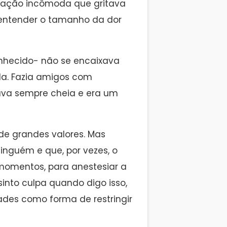
ogação incômoda que gritava
 entender o tamanho da dor
onhecido- não se encaixava
ida. Fazia amigos com
tava sempre cheia e era um
de grandes valores. Mas
inguém e que, por vezes, o
momentos, para anestesiar a
 sinto culpa quando digo isso,
ades como forma de restringir