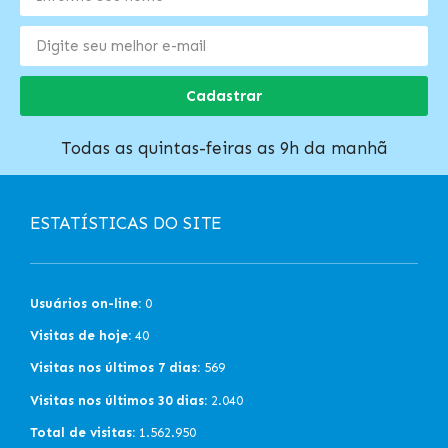
Cadastrar
Todas as quintas-feiras as 9h da manhã
ESTATÍSTICAS DO SITE
Usuários on-line:
0
Visitas de hoje:
40
Visitas nos últimos 7 dias:
569
Visitas nos últimos 30 dias:
2.040
Total de visitas:
1.562.950