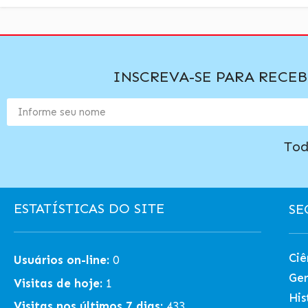
INSCREVA-SE PARA RECE
Tod
ESTATÍSTICAS DO SITE
SE
Ciê
Usuários on-line:
0
Ger
Visitas de hoje:
1
His
Visitas nos últimos 7 dias:
433