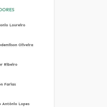
DORES
onio Loureiro
udemilson Oliveira
er Ribeiro
on Farias
io Antônio Lopes