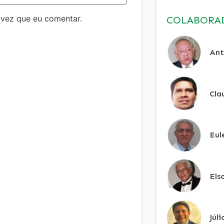
 vez que eu comentar.
COLABORA
Ant
Cla
Eul
Els
Júl