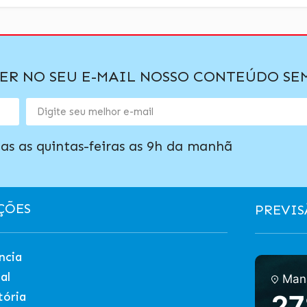
BER NO SEU E-MAIL NOSSO CONTEÚDO S
as as quintas-feiras as 9h da manhã
ÇÕES
PREVIS
ncia
al
Man
27
tória