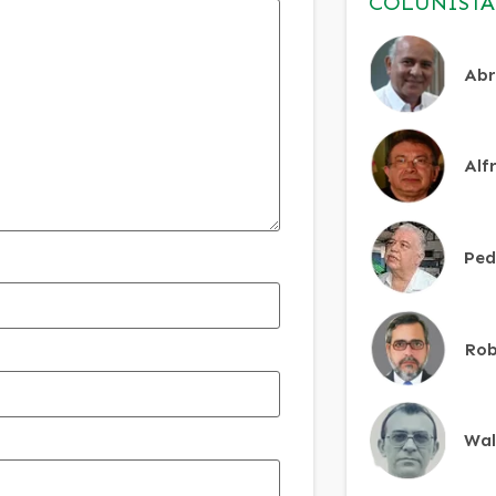
COLUNISTA
Abr
Alf
Ped
Rob
Wal