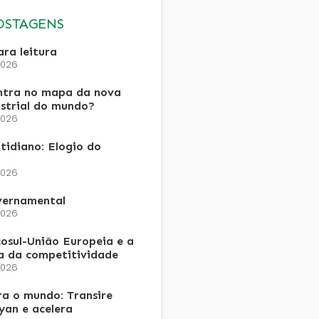
OSTAGENS
ra leitura
2026
ntra no mapa da nova
ustrial do mundo?
2026
tidiano: Elogio do
2026
vernamental
2026
osul-União Europeia e a
a da competitividade
2026
a o mundo: Transire
an e acelera