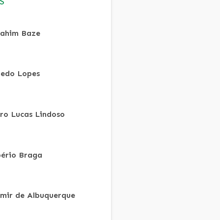
S
ahim Baze
redo Lopes
ro Lucas Lindoso
ério Braga
mir de Albuquerque