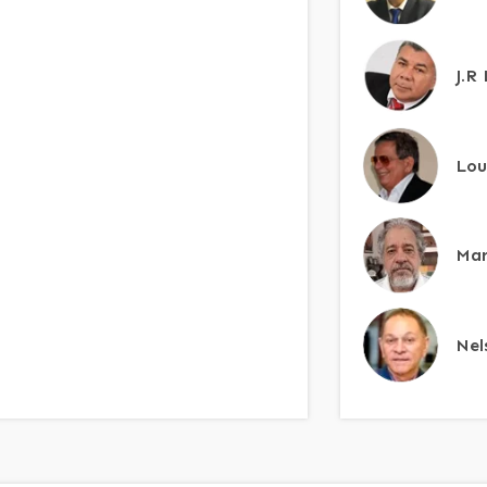
J.R
Lou
Mar
Nel