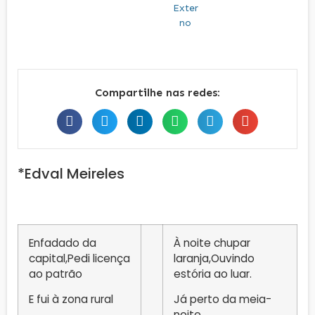
Compartilhe nas redes:
*Edval Meireles
Enfadado da
À noite chupar
capital,Pedi licença
laranja,Ouvindo
ao patrão
estória ao luar.
E fui à zona rural
Já perto da meia-
noite,