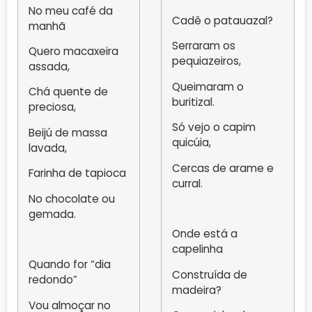
No meu café da
Cadê o patauazal?
manhã
Serraram os
Quero macaxeira
pequiazeiros,
assada,
Queimaram o
Chá quente de
buritizal.
preciosa,
Só vejo o capim
Beijú de massa
quicúia,
lavada,
Cercas de arame e
Farinha de tapioca
curral.
No chocolate ou
gemada.
Onde está a
capelinha
Quando for “dia
Construída de
redondo”
madeira?
Vou almoçar no