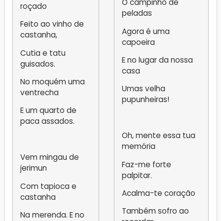
O campinho de
roçado
peladas
Feito ao vinho de
Agora é uma
castanha,
capoeira
Cutia e tatu
E no lugar da nossa
guisados.
casa
No moquém uma
Umas velha
ventrecha
pupunheiras!
E um quarto de
paca assados.
Oh, mente essa tua
memória
Vem mingau de
Faz-me forte
jerimun
palpitar.
Com tapioca e
Acalma-te coração
castanha
Também sofro ao
Na merenda. E no