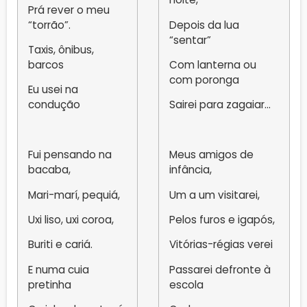
Prá rever o meu
“torrão”.
Depois da lua
“sentar”
Taxis, ônibus,
barcos
Com lanterna ou
com poronga
Eu usei na
condução
Sairei para zagaiar…
Fui pensando na
Meus amigos de
bacaba,
infância,
Mari-marí, pequiá,
Um a um visitarei,
Uxi liso, uxi coroa,
Pelos furos e igapós,
Buriti e cariá.
Vitórias-régias verei
E numa cuia
Passarei defronte à
pretinha
escola