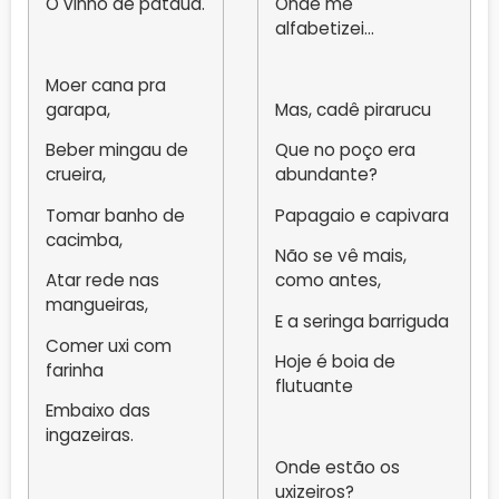
O vinho de patauá.
Onde me
alfabetizei…
Moer cana pra
garapa,
Mas, cadê pirarucu
Beber mingau de
Que no poço era
crueira,
abundante?
Tomar banho de
Papagaio e capivara
cacimba,
Não se vê mais,
Atar rede nas
como antes,
mangueiras,
E a seringa barriguda
Comer uxi com
Hoje é boia de
farinha
flutuante
Embaixo das
ingazeiras.
Onde estão os
uxizeiros?