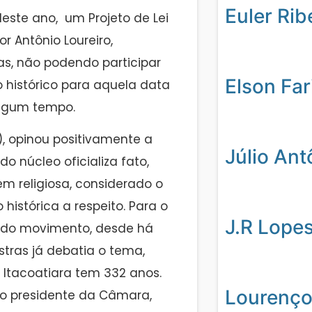
Euler Rib
deste ano, um Projeto de Lei
r Antônio Loureiro,
, não podendo participar
Elson Far
 histórico para aquela data
algum tempo.
), opinou positivamente a
Júlio Ant
o núcleo oficializa fato,
m religiosa, considerado o
istórica a respeito. Para o
J.R Lope
s do movimento, desde há
tras já debatia o tema,
Itacoatiara tem 332 anos.
Lourenço
o presidente da Câmara,