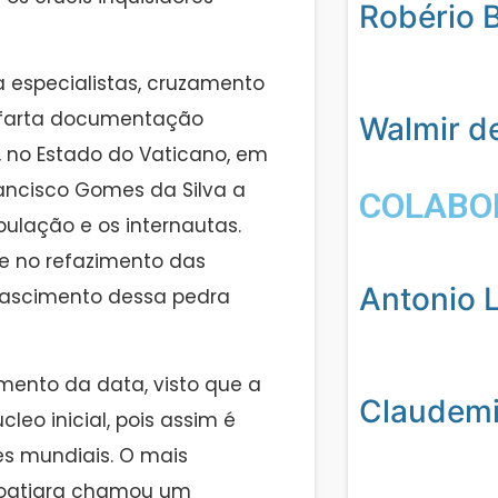
Robério 
 especialistas, cruzamento
, farta documentação
Walmir d
s, no Estado do Vaticano, em
ncisco Gomes da Silva a
COLABO
pulação e os internautas.
 e no refazimento das
Antonio L
nascimento dessa pedra
mento da data, visto que a
Claudemil
o inicial, pois assim é
es mundiais. O mais
acoatiara chamou um