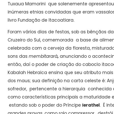
Tuxaua Mamorini que solenemente apresentou ao
inúmeras etnias convidadas que eram vassalos
livro Fundação de Itacoatiara.
Foram vários dias de festas, sob as bênçãos d
Cruzeiro do Sul, comemorada a base de aliment
celebrada com a cerveja da floresta, misturada
sons das
membitarará
,
anunciando o aconteci
então, daí o poder de criação do caboclo itac
Kabalah Hebraica ensina que seu atributo mais
dos maus; sua definição na carta celeste é: An
sofredor, pertencente a hierarquia conhecid
como características principais a maturidade
estando sob o poder do Príncipe
Ierathel
. É in
grandes provas, como rolo compressor, destrói 