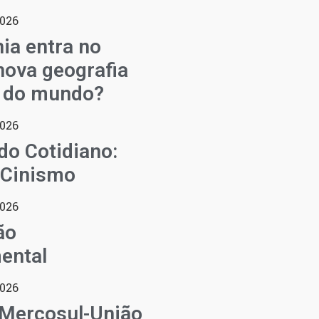
2026
ia entra no
ova geografia
l do mundo?
2026
do Cotidiano:
 Cinismo
2026
ão
ental
2026
 Mercosul-União