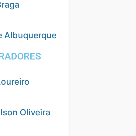
Braga
e Albuquerque
RADORES
oureiro
son Oliveira