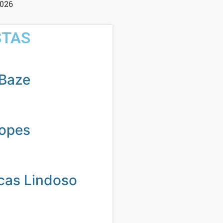
2026
STAS
Baze
Lopes
cas Lindoso