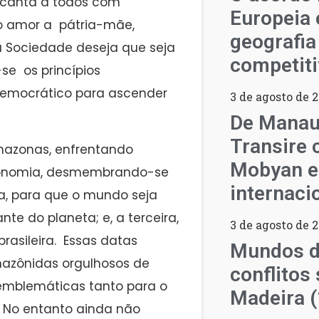
ncanta a todos com
Europeia 
o amor a pátria-mãe,
geografia
 Sociedade deseja que seja
competiti
se os princípios
 democrático para ascender
3 de agosto de 
De Manau
Transire 
Amazonas, enfrentando
Mobyan e
utonomia, desmembrando-se
internaci
a, para que o mundo seja
te do planeta; e, a terceira,
3 de agosto de 
brasileira. Essas datas
Mundos d
azônidas orgulhosos de
conflitos 
emblemáticas tanto para o
Madeira 
 No entanto ainda não