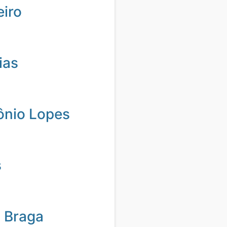
eiro
ias
ônio Lopes
s
 Braga