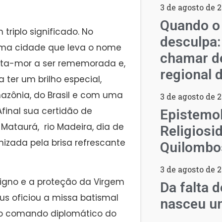
3 de agosto de 
Quando o
riplo significado. No
desculpa:
 uma cidade que leva o nome
chamar d
ata-mor a ser rememorada e,
regional 
ter um brilho especial,
ônia, do Brasil e com uma
3 de agosto de 
final sua certidão de
Epistemol
Mataurá, rio Madeira, dia de
Religiosi
izada pela brisa refrescante
Quilombo
3 de agosto de 
igno e a proteção da Virgem
Da falta 
us oficiou a missa batismal
nasceu um
b o comando diplomático do