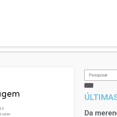
sagem
ÚLTIMA
15
Da merend
 Lopes