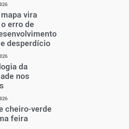
2026
 mapa vira
 o erro de
esenvolvimento
de desperdício
2026
ogia da
dade nos
s
2026
de cheiro-verde
a feira