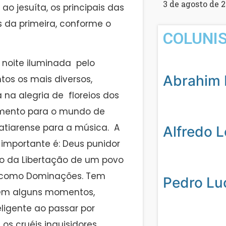
3 de agosto de 
 jesuíta, os principais das
 da primeira, conforme o
COLUNI
a noite iluminada pelo
Abrahim 
os os mais diversos,
 na alegria de floreios dos
mento para o mundo de
oatiarense para a música. A
Alfredo 
 importante é: Deus punidor
jo da Libertação de um povo
a como Dominações. Tem
Pedro Lu
 em alguns momentos,
teligente ao passar por
os cruéis inquisidores