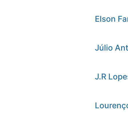
Elson Fa
Júlio An
J.R Lope
Lourenç