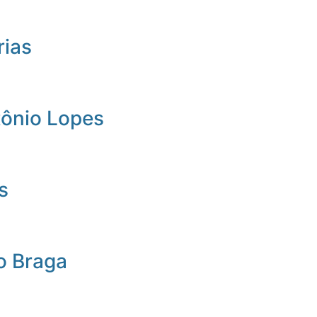
rias
tônio Lopes
s
o Braga