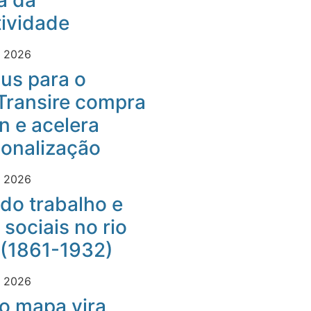
a da
ividade
e 2026
us para o
Transire compra
 e acelera
ionalização
e 2026
do trabalho e
 sociais no rio
 (1861-1932)
e 2026
o mapa vira