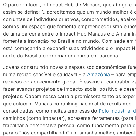
O parceiro local, o Impact Hub de Manaus, que abriga e
assim se define: “…acreditamos que um mundo melhor é c
conjuntas de indivíduos criativos, comprometidos, apai
Somos um espaço que fomenta empreendedorismo e inovaç
de uma parceria entre o Impact Hub Manaus e o Amani In
fomenta a inovação no Brasil e no mundo. Com sede em Sã
está começando a expandir suas atividades e o Impact H
norte do Brasil a coordenar um curso em parceria.
Jovens construindo novas sinapses socioeconômicas fund
numa região sensível e saudável – a
Amazônia
– para em
redução do aquecimento global. É essencial compatibiliz
fazer avançar projetos de impacto social positivo e des
projetos. Cabem nessa catraia promissora tanto as expe
que colocam Manaus no ranking nacional de resultados –
consolidadas, como muitas empresas do
Polo Industrial
caminhos (como impactar), apresenta ferramentas (para i
trabalhar a perspectiva pessoal como fundamento para o
para o “nós compartilhando” um amanhã melhor, ambient