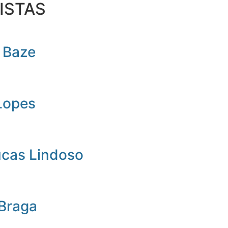
ISTAS
 Baze
Lopes
ucas Lindoso
 Braga