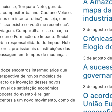
A Amazô
piauiense, Torquato Neto, guru da
mapa da
do compositor baiano, Caetano Veloso.
industri
nos em intacta retina”, ou seja, com
 “ …só existo se você me reconhece”.
3 de agosto d
iagem. Compartilhar esse olhar, na
do curso Formação de Impacto Social
Crônicas
ob a responsabilidade do Impact Hub
Elogio d
ores, profissionais e instituições das
de passagem em tempos de mudanças
3 de agosto d
A suces
 doze encontros intermediários que
governa
erspectiva de novos modelos de
pacto de inovação desses novos
3 de agosto d
nível de satisfação econômica,
O acord
roposta do evento é religar
encentes a um novo movimento, como de
União Eu