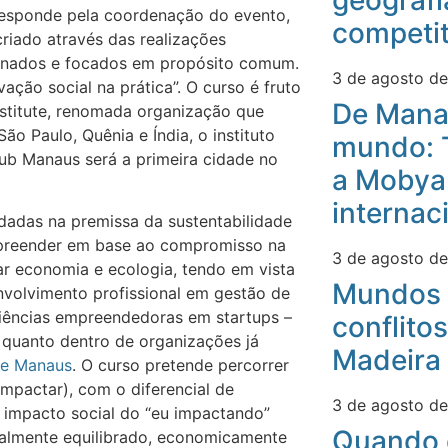
geografi
 responde pela coordenação do evento,
competit
riado através das realizações
xonados e focados em propósito comum.
3 de agosto d
ão social na prática”. O curso é fruto
De Mana
stitute, renomada organização que
o Paulo, Quênia e Índia, o instituto
mundo: 
ub Manaus será a primeira cidade no
a Mobyan
internac
adas na premissa da sustentabilidade
preender em base ao compromisso na
3 de agosto d
ar economia e ecologia, tendo em vista
Mundos 
envolvimento profissional em gestão de
riências empreendedoras em startups –
conflitos
 quanto dentro de organizações já
Madeira
 de Manaus
. O curso pretende percorrer
mpactar), com o diferencial de
3 de agosto d
 impacto social do “eu impactando”
Quando 
almente equilibrado, economicamente