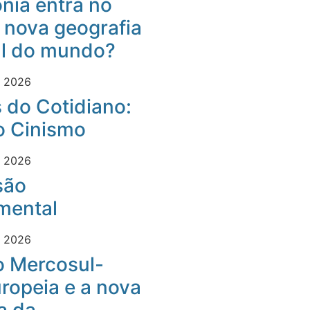
nia entra no
 nova geografia
al do mundo?
e 2026
 do Cotidiano:
o Cinismo
e 2026
são
mental
e 2026
o Mercosul-
ropeia e a nova