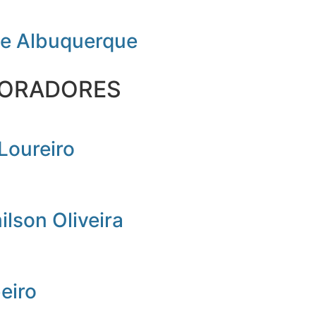
de Albuquerque
ORADORES
Loureiro
lson Oliveira
beiro