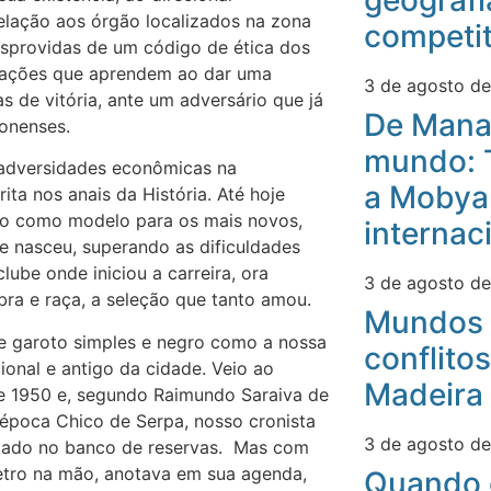
geografi
elação aos órgão localizados na zona
competit
sprovidas de um código de ética dos
gerações que aprendem ao dar uma
3 de agosto d
s de vitória, ante um adversário que já
De Mana
onenses.
mundo: 
s adversidades econômicas na
a Mobyan
ta nos anais da História. Até hoje
do como modelo para os mais novos,
internac
e nasceu, superando as dificuldades
lube onde iniciou a carreira, ora
3 de agosto d
ra e raça, a seleção que tanto amou.
Mundos 
se garoto simples e negro como a nossa
conflitos
cional e antigo da cidade. Veio ao
Madeira
e 1950 e, segundo Raimundo Saraiva de
 época Chico de Serpa, nosso cronista
3 de agosto d
sentado no banco de reservas. Mas com
etro na mão, anotava em sua agenda,
Quando 