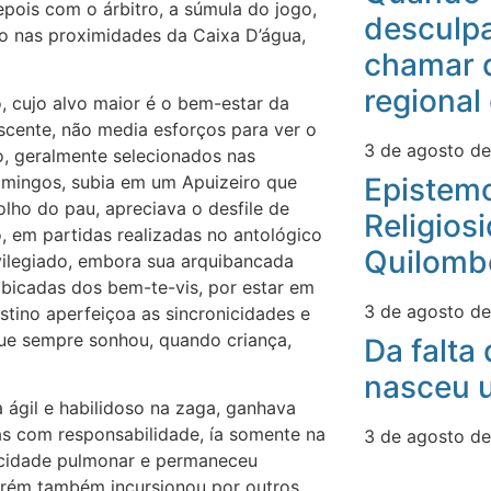
epois com o árbitro, a súmula do jogo,
desculpa
mpo nas proximidades da Caixa D’água,
chamar 
regional
, cujo alvo maior é o bem-estar da
scente, não media esforços para ver o
3 de agosto d
, geralmente selecionados nas
omingos, subia em um Apuizeiro que
Epistemo
olho do pau, apreciava o desfile de
Religios
 em partidas realizadas no antológico
Quilomb
vilegiado, embora sua arquibancada
 bicadas dos bem-te-vis, por estar em
3 de agosto d
stino aperfeiçoa as sincronicidades e
 que sempre sonhou, quando criança,
Da falta
nasceu u
a ágil e habilidoso na zaga, ganhava
as com responsabilidade, ía somente na
3 de agosto d
acidade pulmonar e permaneceu
Porém também incursionou por outros