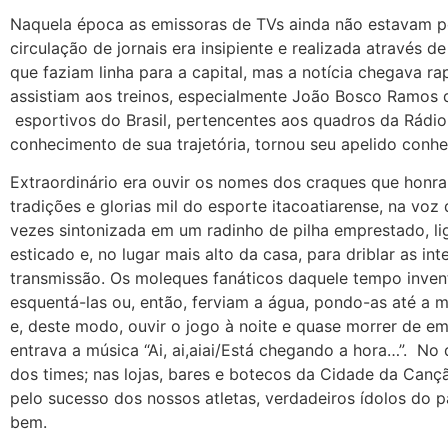
Naquela época as emissoras de TVs ainda não estavam po
circulação de jornais era insipiente e realizada através
que faziam linha para a capital, mas a notícia chegava r
assistiam aos treinos, especialmente João Bosco Ramos 
esportivos do Brasil, pertencentes aos quadros da Rád
conhecimento de sua trajetória, tornou seu apelido conh
Extraordinário era ouvir os nomes dos craques que honra
tradições e glorias mil do esporte itacoatiarense, na voz
vezes sintonizada em um radinho de pilha emprestado, li
esticado e, no lugar mais alto da casa, para driblar as i
transmissão. Os moleques fanáticos daquele tempo inven
esquentá-las ou, então, ferviam a água, pondo-as até a m
e, deste modo, ouvir o jogo à noite e quase morrer de em
entrava a música “Ai, ai,aiai/Está chegando a hora…”. No d
dos times; nas lojas, bares e botecos da Cidade da Canç
pelo sucesso dos nossos atletas, verdadeiros ídolos do 
bem.