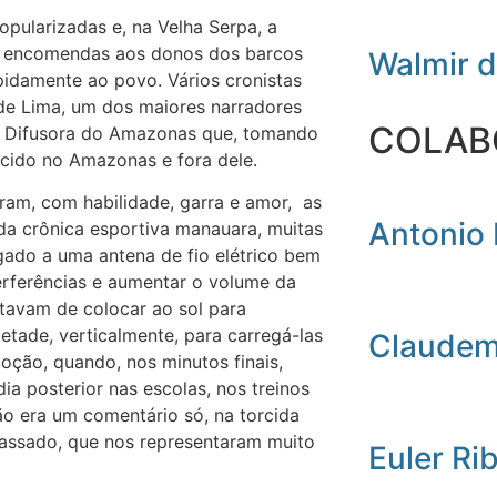
pularizadas e, na Velha Serpa, a
 de encomendas aos donos dos barcos
Walmir 
apidamente ao povo. Vários cronistas
de Lima, um dos maiores narradores
COLAB
io Difusora do Amazonas que, tomando
ecido no Amazonas e fora dele.
ram, com habilidade, garra e amor, as
Antonio 
 da crônica esportiva manauara, muitas
gado a uma antena de fio elétrico bem
nterferências e aumentar o volume da
tavam de colocar ao sol para
etade, verticalmente, para carregá-las
Claudemi
oção, quando, nos minutos finais,
ia posterior nas escolas, nos treinos
ão era um comentário só, na torcida
passado, que nos representaram muito
Euler Ri