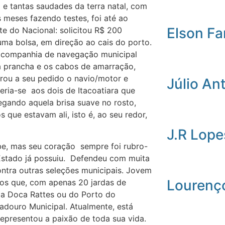
e tantas saudades da terra natal, com
 meses fazendo testes, foi até ao
Elson Fa
e do Nacional: solicitou R$ 200
uma bolsa, em direção ao cais do porto.
 a companhia de navegação municipal
a prancha e os cabos de amarração,
ou a seu pedido o navio/motor e
Júlio An
eria-se aos dois de Itacoatiara que
egando aquela brisa suave no rosto,
 que estavam ali, isto é, ao seu redor,
J.R Lope
lube, mas seu coração sempre foi rubro-
Estado já possuiu. Defendeu com muita
ontra outras seleções municipais. Jovem
Lourenç
os que, com apenas 20 jardas de
nda Doca Rattes ou do Porto do
douro Municipal. Atualmente, está
representou a paixão de toda sua vida.