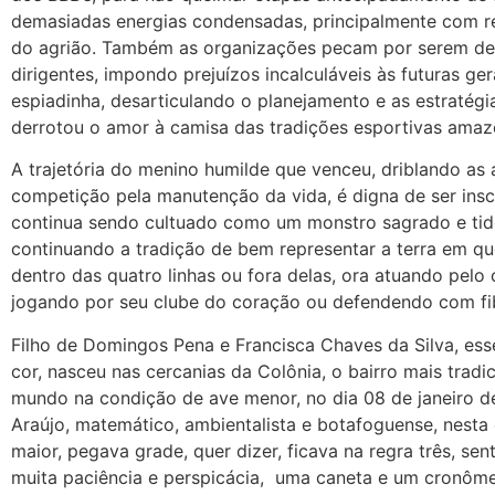
demasiadas energias condensadas, principalmente com r
do agrião. Também as organizações pecam por serem de
dirigentes, impondo prejuízos incalculáveis às futuras 
espiadinha, desarticulando o planejamento e as estratégia
derrotou o amor à camisa das tradições esportivas amaz
A trajetória do menino humilde que venceu, driblando a
competição pela manutenção da vida, é digna de ser inscri
continua sendo cultuado como um monstro sagrado e ti
continuando a tradição de bem representar a terra em qu
dentro das quatro linhas ou fora delas, ora atuando pelo c
jogando por seu clube do coração ou defendendo com fib
Filho de Domingos Pena e Francisca Chaves da Silva, es
cor, nasceu nas cercanias da Colônia, o bairro mais tradi
mundo na condição de ave menor, no dia 08 de janeiro d
Araújo, matemático, ambientalista e botafoguense, nesta
maior, pegava grade, quer dizer, ficava na regra três, 
muita paciência e perspicácia, uma caneta e um cronôm