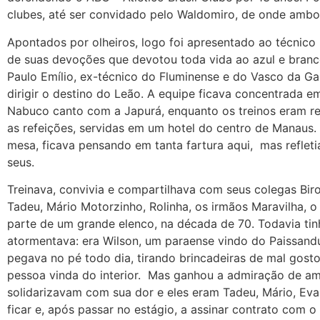
clubes, até ser convidado pelo Waldomiro, de onde ambo
Apontados por olheiros, logo foi apresentado ao técnico 
de suas devoções que devotou toda vida ao azul e bran
Paulo Emílio, ex-técnico do Fluminense e do Vasco da Gam
dirigir o destino do Leão. A equipe ficava concentrada 
Nabuco canto com a Japurá, enquanto os treinos eram rea
as refeições, servidas em um hotel do centro de Manaus
mesa, ficava pensando em tanta fartura aqui, mas refletia
seus.
Treinava, convivia e compartilhava com seus colegas Biro 
Tadeu, Mário Motorzinho, Rolinha, os irmãos Maravilha, o
parte de um grande elenco, na década de 70. Todavia t
atormentava: era Wilson, um paraense vindo do Paissandu
pegava no pé todo dia, tirando brincadeiras de mal gosto 
pessoa vinda do interior. Mas ganhou a admiração de am
solidarizavam com sua dor e eles eram Tadeu, Mário, Eval
ficar e, após passar no estágio, a assinar contrato com o