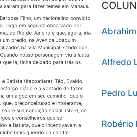
COLUN
s saíram para fazer testes em Manaus.
Barbosa Filho, um nacionalino convicto
co. Logo em seguida observado por
Abrahim
a, do Rio de Janeiro e que, agora, iria
em um prédio, na Avenida Joaquim
lizados na Vila Municipal, sendo que
. Quando nosso personagem viu a lauta
Alfredo 
 que lá, tinha deixado para trás os
e Batista (Itacoatiara); Téo, Evaldo,
 esforço diário e a vontade de fazer
Pedro L
inha um algoz em seu caminho que o
 que, preconceituoso e intolerante,
sobre sua condição social, isto é, de
igos e conselheiros que se
Robério
do e Batista, que o incentivavam a
 clube mais querido da capital.