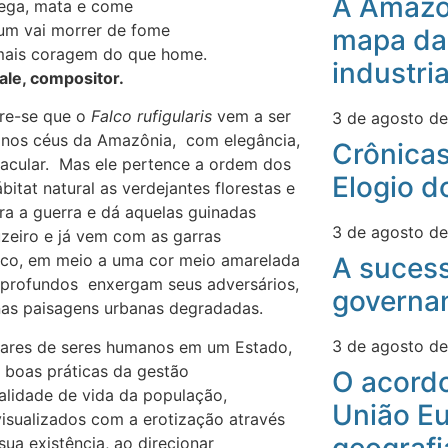
A Amazô
ega, mata e come
um vai morrer de fome
mapa da
mais coragem do que home.
industri
ale, compositor.
bre-se que o
Falco rufigularis
vem a ser
3 de agosto d
am nos céus da Amazônia, com elegância,
Crônicas
tacular. Mas ele pertence a ordem dos
Elogio d
bitat natural as verdejantes florestas e
a a guerra e dá aquelas guinadas
3 de agosto d
uzeiro e já vem com as garras
co, em meio a uma cor meio amarelada
A suces
s profundos enxergam seus adversários,
governa
 nas paisagens urbanas degradadas.
3 de agosto d
lhares de seres humanos em um Estado,
 boas práticas da gestão
O acord
ualidade de vida da população,
União Eu
 visualizados com a erotização através
ua existência, ao direcionar