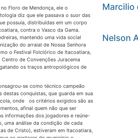
Marcilio 
a no Floro de Mendonça, ele o
ologia diz que ele passava o suor das
que possuía, distribuídas em um corpo
coatiara, contra o Vasco da Gama.
Nelson 
Pedreiras, mantendo uma vida social
ganização do arraial de Nossa Senhora
o o Festival Folclórico de Itacoatiara,
 no Centro de Convenções Juracema
sgatando os traços antropológicos de
 consagrou-se como técnico campeão
as destas conquistas, que guarda em sua
cola, onde os critérios exigidos são as
amentos, afinal quem não que ser
 as informações dos jogadores e reúne-
o, uma análise da condição de cada
as de Cristo), estiveram em Itacoatiara,
 que os gestores do município e