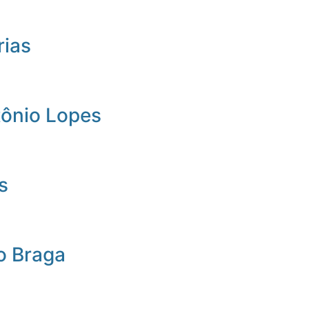
rias
tônio Lopes
s
o Braga