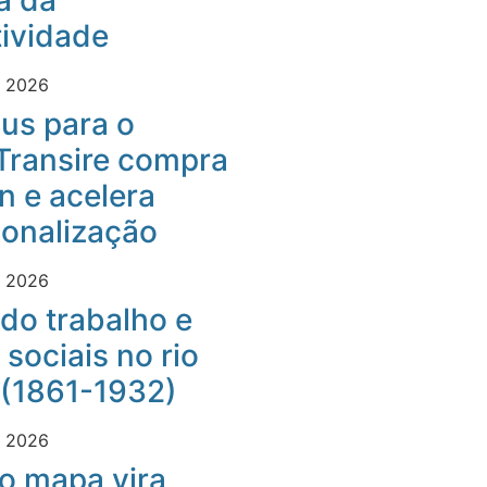
a da
ividade
e 2026
us para o
Transire compra
 e acelera
ionalização
e 2026
do trabalho e
 sociais no rio
 (1861-1932)
e 2026
o mapa vira