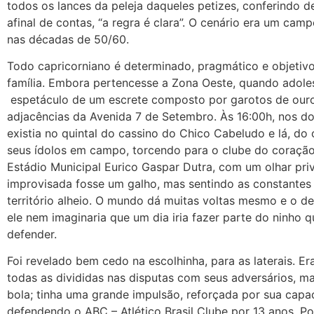
todos os lances da peleja daqueles petizes, conferindo d
afinal de contas, “a regra é clara”. O cenário era um ca
nas décadas de 50/60.
Todo capricorniano é determinado, pragmático e objetivo
família. Embora pertencesse a Zona Oeste, quando adole
espetáculo de um escrete composto por garotos de ouro
adjacências da Avenida 7 de Setembro. Às 16:00h, nos d
existia no quintal do cassino do Chico Cabeludo e lá, do 
seus ídolos em campo, torcendo para o clube do coração,
Estádio Municipal Eurico Gaspar Dutra, com um olhar pri
improvisada fosse um galho, mas sentindo as constantes
território alheio. O mundo dá muitas voltas mesmo e o de
ele nem imaginaria que um dia iria fazer parte do ninho
defender.
Foi revelado bem cedo na escolhinha, para as laterais. Er
todas as divididas nas disputas com seus adversários, m
bola; tinha uma grande impulsão, reforçada por sua cap
defendendo o ABC – Atlético Brasil Clube por 13 anos. 