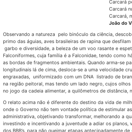
Carcará p
Carcará n
Carcará, 
João do V
Observando a natureza pelo binóculo da ciência, desco
primo das águias, aves brasileiras de rapina que desfil
garbo e diversidade, a beleza de um voo rasante e espe
Falconiformes, cuja família é a Falconidae, tendo como há
as bordas de fragmentos ambientais. Quando arma-se par
longitudinais lá de cima, desloca-se a uma velocidade cr
engraxadas, uniformizado com um DNA listrado de bran
na região peitoral, mas tendo um lado negro, cujos olho
no jogo da cadeia alimentar, a quilômetros de distância,
O relato acima não é diferente do destino da vida de mi
onde o Governo não tem vontade política de estimular as
administrativa, objetivando transformar, melhorando a q
investindo e incentivando a juventude a adiar os planos,
dos BBB’s, para não queimar etapas antecipadamente de s