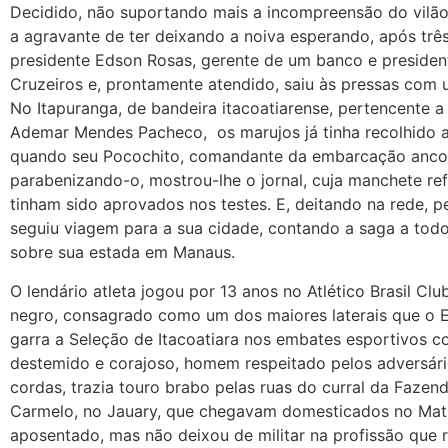
Decidido, não suportando mais a incompreensão do vilão 
a agravante de ter deixando a noiva esperando, após três
presidente Edson Rosas, gerente de um banco e president
Cruzeiros e, prontamente atendido, saiu às pressas com 
No Itapuranga, de bandeira itacoatiarense, pertencente
Ademar Mendes Pacheco, os marujos já tinha recolhido 
quando seu Pocochito, comandante da embarcação ancor
parabenizando-o, mostrou-lhe o jornal, cuja manchete ref
tinham sido aprovados nos testes. E, deitando na rede, p
seguiu viagem para a sua cidade, contando a saga a todos
sobre sua estada em Manaus.
O lendário atleta jogou por 13 anos no Atlético Brasil C
negro, consagrado como um dos maiores laterais que o 
garra a Seleção de Itacoatiara nos embates esportivos c
destemido e corajoso, homem respeitado pelos adversári
cordas, trazia touro brabo pelas ruas do curral da Faze
Carmelo, no Jauary, que chegavam domesticados no Mata
aposentado, mas não deixou de militar na profissão que 