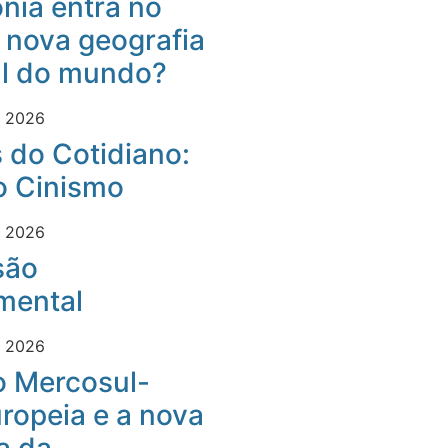
nia entra no
 nova geografia
al do mundo?
e 2026
 do Cotidiano:
o Cinismo
e 2026
são
mental
e 2026
o Mercosul-
ropeia e a nova