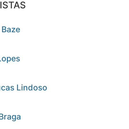
ISTAS
 Baze
Lopes
ucas Lindoso
 Braga