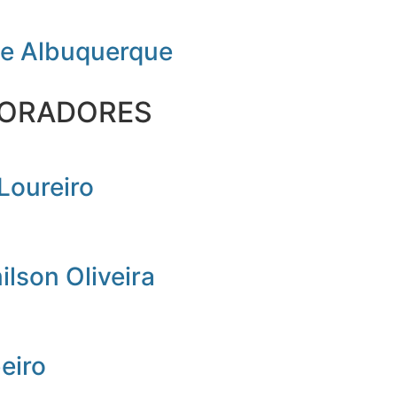
de Albuquerque
ORADORES
Loureiro
lson Oliveira
beiro