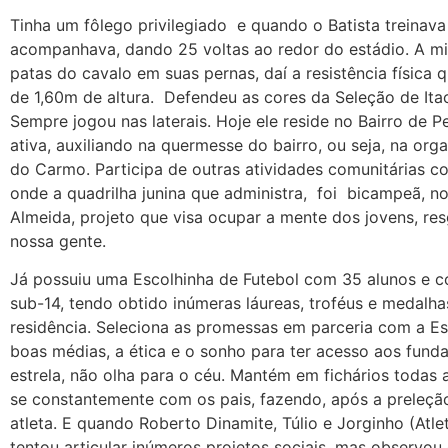
Tinha um fôlego privilegiado e quando o Batista treinav
acompanhava, dando 25 voltas ao redor do estádio. A mit
patas do cavalo em suas pernas, daí a resistência física 
de 1,60m de altura. Defendeu as cores da Seleção de Ita
Sempre jogou nas laterais. Hoje ele reside no Bairro de 
ativa, auxiliando na quermesse do bairro, ou seja, na or
do Carmo. Participa de outras atividades comunitárias com
onde a quadrilha junina que administra, foi bicampeã,
Almeida, projeto que visa ocupar a mente dos jovens, re
nossa gente.
Já possuiu uma Escolhinha de Futebol com 35 alunos e
sub-14, tendo obtido inúmeras láureas, troféus e medalh
residência. Seleciona as promessas em parceria com a Es
boas médias, a ética e o sonho para ter acesso aos fund
estrela, não olha para o céu. Mantém em fichários todas
se constantemente com os pais, fazendo, após a preleçã
atleta. E quando Roberto Dinamite, Túlio e Jorginho (Atlet
tentou articular inúmeros projetos sociais, mas observou