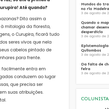
Mundos do trab
 Curupira! Até quando?
no rio Madeira
3 de agosto de 
azonas? Dito assim a
Quando o mapa
 mitologia da floresta,
chamar desenv
desperdício
ns, o Curupira, ficará tudo
3 de agosto de 
 dos seres vivos que nela
Epistemologia 
seus cabelos pintado de
Quilombos
3 de agosto de 
nhares para frente.
Da falta de c
u, facilmente entra em
feira
3 de agosto de 
 pegadas conduzem ao lugar
sas, que precisa ser
em suas atribuições.
COLUNISTA
al.