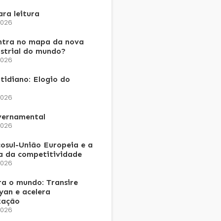
ra leitura
2026
ntra no mapa da nova
ustrial do mundo?
2026
tidiano: Elogio do
2026
vernamental
2026
osul-União Europeia e a
a da competitividade
2026
a o mundo: Transire
an e acelera
zação
2026