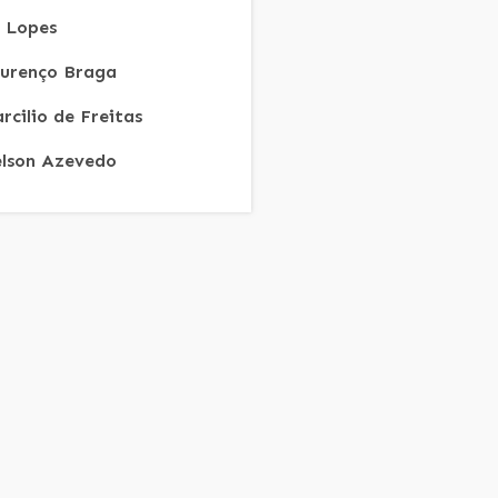
R Lopes
urenço Braga
rcilio de Freitas
lson Azevedo