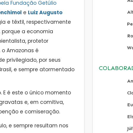
Ab
pela Fundação Getúlio
enchimol
e
Luiz Augusto
Al
 e têxtil, respectivamente
Pe
, porque a economia
Ro
entalista, protetor
Wa
, o Amazonas é
 privilegiado, por seus
COLABORA
Brasil, e sempre atormentado
An
io. E é este o único momento
Cl
gravatas e, em comitiva,
Eu
a benção e comiseração.
El
lo, e sempre resultam nos
Jú