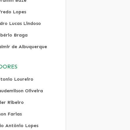
rahim Baze
fredo Lopes
dro Lucas Lindoso
bério Braga
lmir de Albuquerque
DORES
tonio Loureiro
audemilson Oliveira
ler Ribeiro
son Farias
lio Antônio Lopes