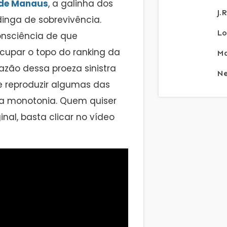
 de Manaus
, a galinha dos
J.
dinga de sobrevivência.
Lo
onsciência de que
ocupar o topo do ranking da
Ma
zão dessa proeza sinistra
Ne
e reproduzir algumas das
a monotonia. Quem quiser
nal, basta clicar no vídeo