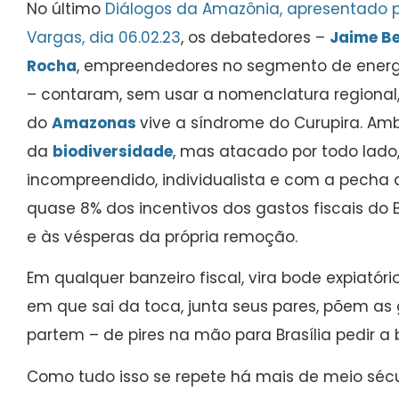
No último
Diálogos da Amazônia, apresentado 
Vargas, dia 06.02.23
, os debatedores –
Jaime B
Rocha
, empreendedores no segmento de energia
– contaram, sem usar a nomenclatura regional
do
Amazonas
vive a síndrome do Curupira. Ambi
da
biodiversidade
, mas atacado por todo lado
incompreendido, individualista e com a pecha de
quase 8% dos incentivos dos gastos fiscais do 
e às vésperas da própria remoção.
Em qualquer banzeiro fiscal, vira bode expiatór
em que sai da toca, junta seus pares, põem as 
partem – de pires na mão para Brasília pedir 
Como tudo isso se repete há mais de meio sécu