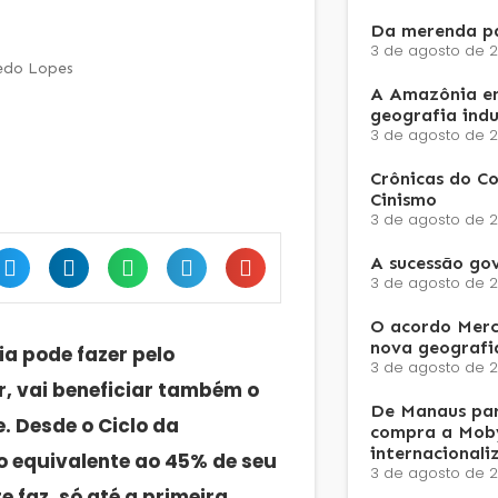
Da merenda pa
3 de agosto de 
redo Lopes
A Amazônia e
geografia ind
3 de agosto de 
Crônicas do Co
Cinismo
3 de agosto de 
A sucessão go
3 de agosto de 
O acordo Merc
nova geografi
a pode fazer pelo
3 de agosto de 
r, vai beneficiar também o
De Manaus par
. Desde o Ciclo da
compra a Moby
internacionali
 o equivalente ao 45% de seu
3 de agosto de 
e faz, só até a primeira