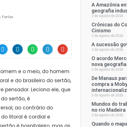
A Amazônia en
geografia indu
3 de agosto de 2026
n Farias
Crônicas do Co
Cinismo
3 de agosto de 2026
A sucessão go
3 de agosto de 2026
O acordo Merco
nova geografia
3 de agosto de 2026
o homem e o meio, do homem
De Manaus para
oral e do brasileiro do sertão,
compra a Moby
e pensador. Leciona ele, que
internacionali
3 de agosto de 2026
do sertão, é
Mundos do trab
ersal, ao contrário do
no rio Madeira
3 de agosto de 2026
 litoral é cordial e
Quando o mapa 
sertão é hospitaleiro, mas as