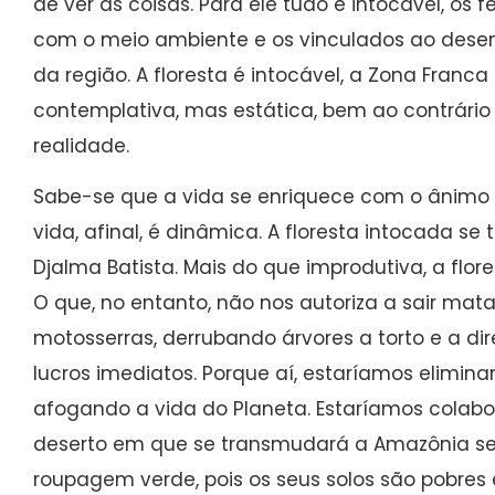
de ver as coisas. Para ele tudo é intocável, 
com o meio ambiente e os vinculados ao dese
da região. A floresta é intocável, a Zona Franca
contemplativa, mas estática, bem ao contrári
realidade.
Sabe-se que a vida se enriquece com o ânimo
vida, afinal, é dinâmica. A floresta intocada se
Djalma Batista. Mais do que improdutiva, a flo
O que, no entanto, não nos autoriza a sair ma
motosserras, derrubando árvores a torto e a dir
lucros imediatos. Porque aí, estaríamos elimin
afogando a vida do Planeta. Estaríamos cola
deserto em que se transmudará a Amazônia se
roupagem verde, pois os seus solos são pobres 