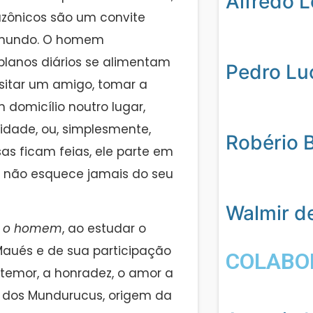
Alfredo 
mazônicos são um convite
 mundo. O homem
planos diários se alimentam
Pedro Lu
isitar um amigo, tomar a
 domicílio noutro lugar,
cidade, ou, simplesmente,
Robério 
s ficam feias, ele parte em
s não esquece jamais do seu
Walmir d
 e o homem
, ao estudar o
ués e de sua participação
COLABO
temor, a honradez, o amor a
 dos Mundurucus, origem da