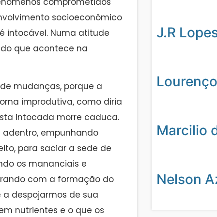
os fenômenos comprometidos
nvolvimento socioeconômico
J.R Lope
 é intocável. Numa atitude
o do que acontece na
Lourenço
 de mudanças, porque a
 torna improdutiva, como diria
resta intocada morre caduca.
Marcilio 
ta adentro, empunhando
eito, para saciar a sede de
ando os mananciais e
Nelson A
borando com a formação do
 a despojarmos de sua
em nutrientes e o que os