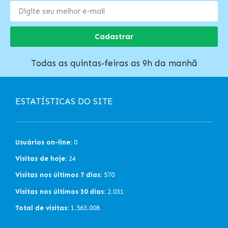
Cadastrar
Todas as quintas-feiras as 9h da manhã
ESTATÍSTICAS DO SITE
Usuários on-line:
0
Visitas de hoje:
24
Visitas nos últimos 7 dias:
570
Visitas nos últimos 30 dias:
2.031
Total de visitas:
1.563.008