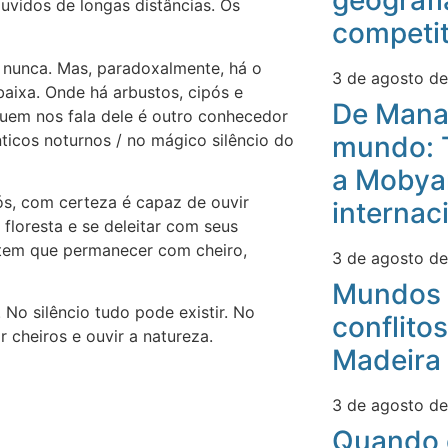
geografi
uvidos de longas distâncias. Os
competit
 nunca. Mas, paradoxalmente, há o
3 de agosto d
baixa. Onde há arbustos, cipós e
De Mana
Quem nos fala dele é outro conhecedor
nticos noturnos / no mágico silêncio do
mundo: 
a Mobyan
ós, com certeza é capaz de ouvir
internac
floresta e se deleitar com seus
a tem que permanecer com cheiro,
3 de agosto d
Mundos 
. No silêncio tudo pode existir. No
conflitos
r cheiros e ouvir a natureza.
Madeira
3 de agosto d
Quando 