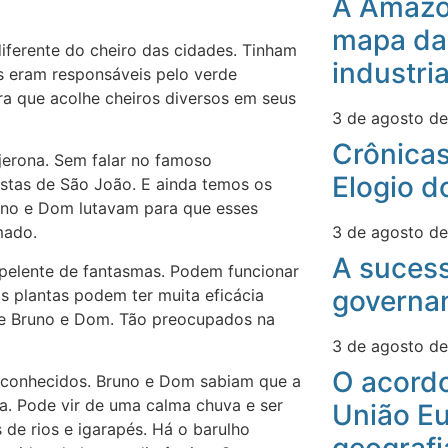
A Amazô
mapa da
iferente do cheiro das cidades. Tinham
industri
s eram responsáveis pelo verde
ra que acolhe cheiros diversos em seus
3 de agosto d
Crônicas
njerona. Sem falar no famoso
Elogio d
stas de São João. E ainda temos os
runo e Dom lutavam para que esses
3 de agosto d
mado.
A suces
repelente de fantasmas. Podem funcionar
governa
s plantas podem ter muita eficácia
e Bruno e Dom. Tão preocupados na
3 de agosto d
O acord
 conhecidos. Bruno e Dom sabiam que a
ua. Pode vir de uma calma chuva e ser
União Eu
de rios e igarapés. Há o barulho