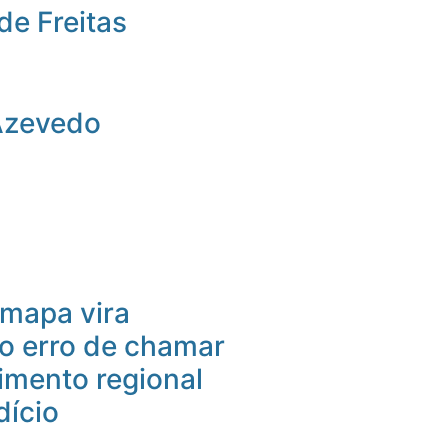
de Freitas
Azevedo
mapa vira
 o erro de chamar
imento regional
dício