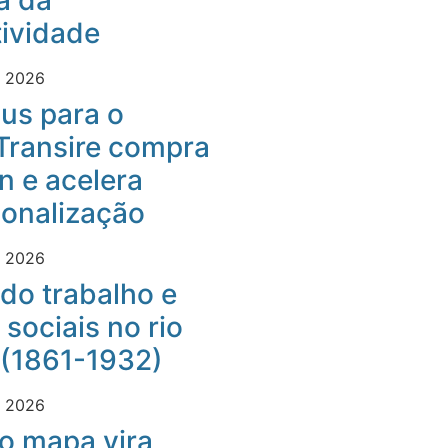
a da
ividade
e 2026
us para o
Transire compra
 e acelera
ionalização
e 2026
do trabalho e
 sociais no rio
 (1861-1932)
e 2026
o mapa vira