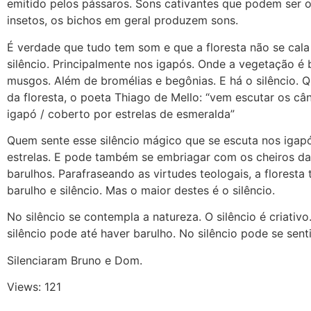
emitido pelos pássaros. Sons cativantes que podem ser o
insetos, os bichos em geral produzem sons.
É verdade que tudo tem som e que a floresta não se cala
silêncio. Principalmente nos igapós. Onde a vegetação é 
musgos. Além de bromélias e begônias. E há o silêncio. 
da floresta, o poeta Thiago de Mello: “vem escutar os câ
igapó / coberto por estrelas de esmeralda”
Quem sente esse silêncio mágico que se escuta nos igap
estrelas. E pode também se embriagar com os cheiros da 
barulhos. Parafraseando as virtudes teologais, a florest
barulho e silêncio. Mas o maior destes é o silêncio.
No silêncio se contempla a natureza. O silêncio é criativo
silêncio pode até haver barulho. No silêncio pode se senti
Silenciaram Bruno e Dom.
Views: 121