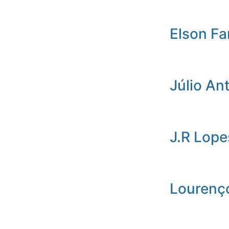
Elson Fa
Júlio An
J.R Lope
Lourenç