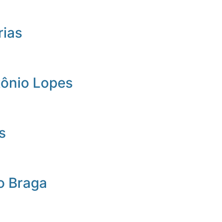
rias
tônio Lopes
s
o Braga