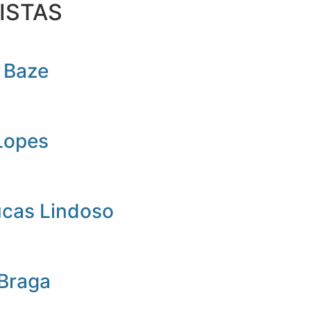
ISTAS
 Baze
Lopes
ucas Lindoso
 Braga