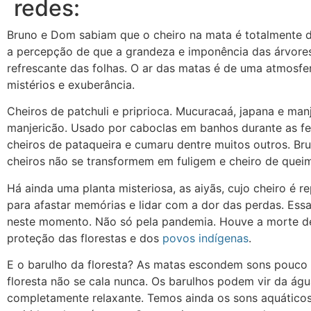
redes:
Bruno e Dom sabiam que o cheiro na mata é totalmente d
a percepção de que a grandeza e imponência das árvore
refrescante das folhas. O ar das matas é de uma atmosfe
mistérios e exuberância.
Cheiros de patchuli e priprioca. Mucuracaá, japana e ma
manjericão. Usado por caboclas em banhos durante as fe
cheiros de pataqueira e cumaru dentre muitos outros. B
cheiros não se transformem em fuligem e cheiro de quei
Há ainda uma planta misteriosa, as aiyãs, cujo cheiro é 
para afastar memórias e lidar com a dor das perdas. Essa
neste momento. Não só pela pandemia. Houve a morte d
proteção das florestas e dos
povos indígenas
.
E o barulho da floresta? As matas escondem sons pouco
floresta não se cala nunca. Os barulhos podem vir da ág
completamente relaxante. Temos ainda os sons aquáticos 