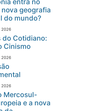
nia entra no
 nova geografia
al do mundo?
e 2026
 do Cotidiano:
o Cinismo
e 2026
são
mental
e 2026
o Mercosul-
ropeia e a nova