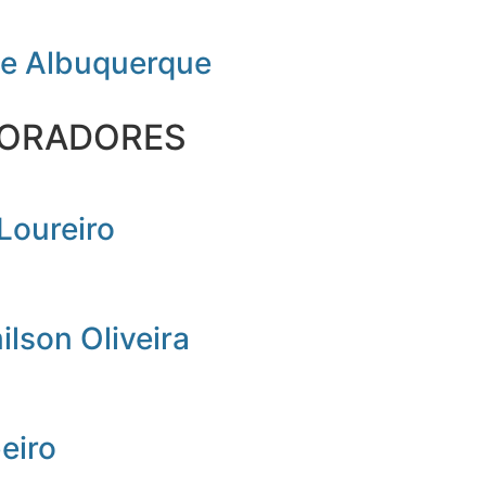
de Albuquerque
ORADORES
Loureiro
lson Oliveira
beiro