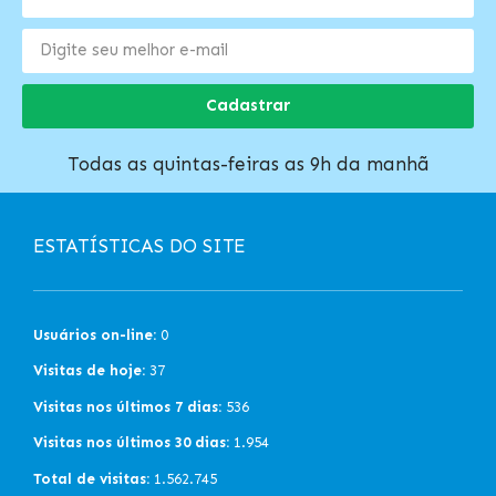
Cadastrar
Todas as quintas-feiras as 9h da manhã
ESTATÍSTICAS DO SITE
Usuários on-line:
0
Visitas de hoje:
37
Visitas nos últimos 7 dias:
536
Visitas nos últimos 30 dias:
1.954
Total de visitas:
1.562.745