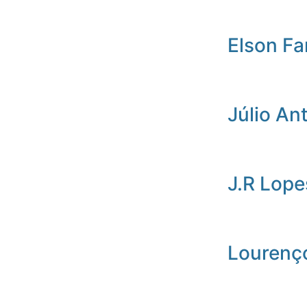
Elson Fa
Júlio An
J.R Lope
Lourenç