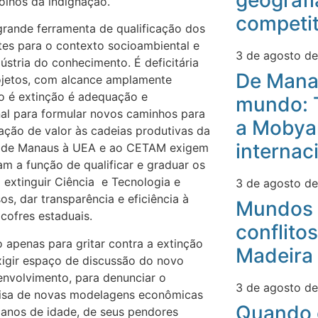
geografi
 olhos da indignação.
competit
grande ferramenta de qualificação dos
tes para o contexto socioambiental e
3 de agosto d
stria do conhecimento. É deficitária
De Mana
ojetos, com alcance amplamente
 é extinção é adequação e
mundo: 
nal para formular novos caminhos para
a Mobyan
gação de valor às cadeias produtivas da
internac
s de Manaus à UEA e ao CETAM exigem
am a função de qualificar e graduar os
 extinguir Ciência e Tecnologia e
3 de agosto d
sos, dar transparência e eficiência à
Mundos 
cofres estaduais.
conflitos
 apenas para gritar contra a extinção
Madeira
igir espaço de discussão do novo
envolvimento, para denunciar o
3 de agosto d
quisa de novas modelagens econômicas
Quando 
 anos de idade, de seus pendores