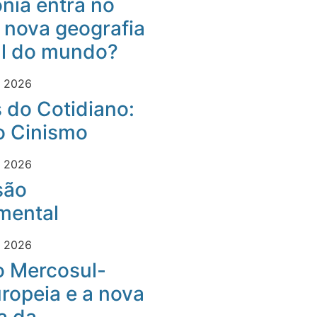
nia entra no
 nova geografia
al do mundo?
e 2026
 do Cotidiano:
o Cinismo
e 2026
são
mental
e 2026
o Mercosul-
ropeia e a nova