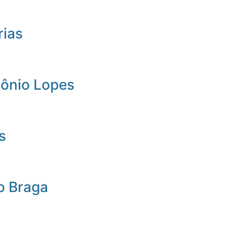
rias
tônio Lopes
s
o Braga