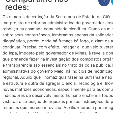
redes:
Os rumores de extinção da Secretaria de Estado da Ciên
no projeto de reforma administrativa do governador Jo
reboliço na chamada comunidade científica. Como os min
sobre seus conterrâneos, lembramos apenas da solidari
diagnóstico, porém, onde há fumaça há fogo, diziam os a
continuar. Precisa, com efeito, indagar a que veio o vete
do Inpa, imposto pelo governador de Minas, à revelia dos
que pretende fazer na investigação dos compostos orgân
e transparência são essenciais no trato da coisa pública.
administrativa do governo Melo, há indícios de modific
regional. Aquilo que Thomaz quis fazer na Suframa e nã
a estrutura e outra de agregar Ciência, Tecnologia e Ino
novas matrizes econômicas, especialmente para as comunid
indicadores de desenvolvimento humano enchem a todos 
vista da distribuição de riquezas para as instituições d
recursos que merecem revisão. Auxílio-moradia para mag