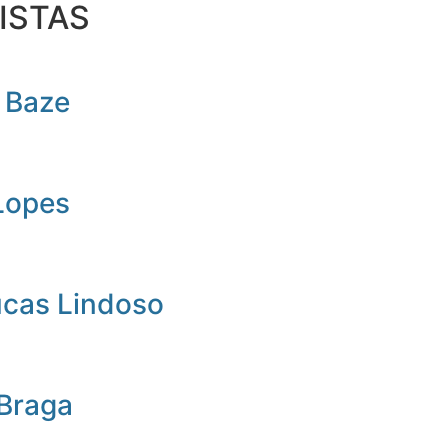
ISTAS
 Baze
Lopes
ucas Lindoso
 Braga