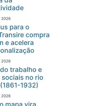
a da
ividade
e 2026
us para o
Transire compra
 e acelera
ionalização
e 2026
do trabalho e
 sociais no rio
 (1861-1932)
e 2026
o mapa vira