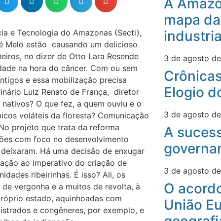
A Amazô
mapa da
cia e Tecnologia do Amazonas (Secti),
industri
sé Melo estão causando um delicioso
eiros, no dizer de Otto Lara Resende
3 de agosto d
edade na hora do câncer. Com ou sem
Crônicas
ntigos e essa mobilização precisa
Elogio d
rinário Luiz Renato de França, diretor
 nativos? O que fez, a quem ouviu e o
3 de agosto d
icos voláteis da floresta? Comunicação
 No projeto que trata da reforma
A suces
ações com foco no desenvolvimento
governa
o deixaram. Há uma decisão de enxugar
vação ao imperativo do criação de
3 de agosto d
ades ribeirinhas. É isso? Ali, os
O acord
de vergonha e a muitos de revolta, à
o próprio estado, aquinhoadas com
União Eu
istrados e congêneres, por exemplo, e