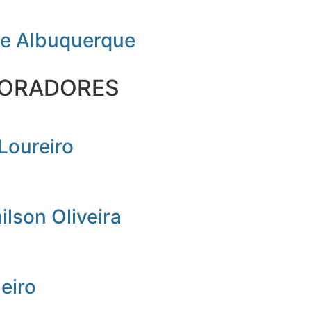
de Albuquerque
ORADORES
Loureiro
lson Oliveira
beiro