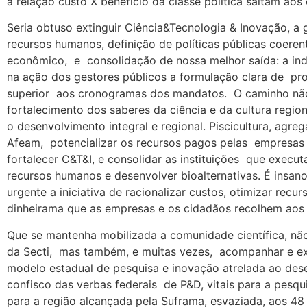
a relação custo X benefício da classe política saltam aos
Seria obtuso extinguir Ciência&Tecnologia & Inovação, a 
recursos humanos, definição de políticas públicas coeren
econômico, e consolidação de nossa melhor saída: a indú
na ação dos gestores públicos a formulação clara de pr
superior aos cronogramas dos mandatos. O caminho não
fortalecimento dos saberes da ciência e da cultura regio
o desenvolvimento integral e regional. Piscicultura, agre
Afeam, potencializar os recursos pagos pelas empresa
fortalecer C&T&I, e consolidar as instituições que execut
recursos humanos e desenvolver bioalternativas. É insano
urgente a iniciativa de racionalizar custos, otimizar recur
dinheirama que as empresas e os cidadãos recolhem aos 
Que se mantenha mobilizada a comunidade científica, não
da Secti, mas também, e muitas vezes, acompanhar e ex
modelo estadual de pesquisa e inovação atrelada ao des
confisco das verbas federais de P&D, vitais para a pes
para a região alcançada pela Suframa, esvaziada, aos 48