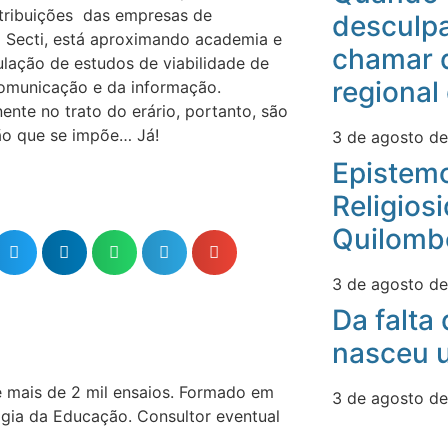
ntribuições das empresas de
desculpa
 Secti, está aproximando academia e
chamar 
lação de estudos de viabilidade de
regional
comunicação e da informação.
nte no trato do erário, portanto, são
ão que se impõe… Já!
3 de agosto d
Epistemo
Religios
Quilomb
3 de agosto d
Da falta
nasceu u
e mais de 2 mil ensaios. Formado em
3 de agosto d
gia da Educação. Consultor eventual