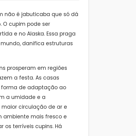
pim não é jabuticaba que só dá
o. O cupim pode ser
tida e no Alaska. Essa praga
mundo, danifica estruturas
ins prosperam em regiões
zem a festa. As casas
a forma de adaptação ao
om a umidade e a
maior circulação de ar e
m ambiente mais fresco e
 os terríveis cupins. Há