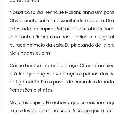
Nossa casa da Henrique Martins tinha um porã
Obviamente sob um assoalho de madeira. De r
infestado de cupim. Retirou-se as tábuas par
habitantes ficaram na casa. Inclusive eu, gar
buraco no meio da sala. Eu pinotando de lá pra
Malsinados cupins!
Cai no buraco, fraturei o braço. Chamaram seu
prático que engessava braços e pernas das p
antigamente. Era o pavor de curumins danado
Por razões distintas.
Malditos cupins. Eu achava que só existiam aq
raros devido ao clima seco. A praga gosta de