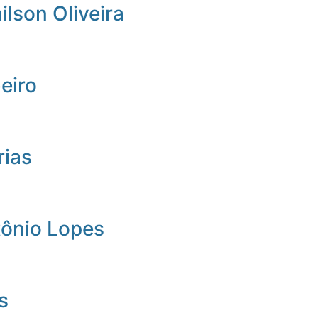
lson Oliveira
beiro
rias
tônio Lopes
s