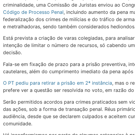
criminalidade, uma Comissão de Juristas enviou ao Cong
Código de Processo Penal
, incluindo aumento da pena m
federalização dos crimes de milícias e do tráfico de arma
e metralhadoras, sendo também considerados hediondos
Está prevista a criação de varas colegiadas, para analis
intenção de limitar o número de recursos, só cabendo u
decisão.
Fala-se em fixação de prazo para a prisão preventiva, in
cautelares, além do cumprimento imediato da pena após
O PT pediu para retirar a prisão em 2ª instância
, mas o r
prefere ver a questão ser resolvida no voto, em razão d
Serão permitidos acordos para crimes praticados sem vi
das ações, sob a forma de transação penal. Réus primár
audiência, desde que se declarem culpados e aceitem cum
comunidade.
Há inconformismos por parte de algumas categorias à pro