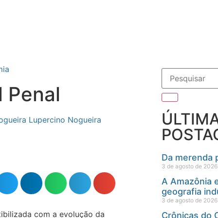
mia
l Penal
ÚLTIM
Lupercino Nogueira
POSTA
Da merenda p
3 de agosto de 2026
A Amazônia e
geografia ind
3 de agosto de 2026
ibilizada com a evolução da
Crônicas do C