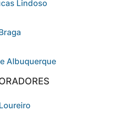
ucas Lindoso
 Braga
de Albuquerque
ORADORES
Loureiro