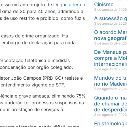
Cinismo
resso um anteprojeto de l
ei que altera o
3 de agosto de 2026
áxima de 30 para 40 anos, admitindo a
s de uso restrito e proibido, como fuzis
A sucessão 
3 de agosto de 2026
.
O acordo Mer
ar casos de crime organizado. Há
nova geograf
m embargo de declaração para cada
3 de agosto de 2026
De Manaus pa
compra a Mob
terceptação telefônica e medidas
internacional
 condenação por órgão colegiado.
3 de agosto de 2026
Mundos do tra
elator João Campos (PRB-GO) resiste e
no rio Madei
o entendimento vigente do STF.
3 de agosto de 2026
olência e grave ameaça, eliminando 75%
Quando o map
ios poderão ter processos suspensos na
de chamar de
prir prestação de serviços à
de desperdíc
3 de agosto de 2026
Epistemologia
posta oferecida, sendo difícil, como