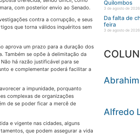
Quilombos
mara, com posterior envio ao Senado.
3 de agosto de 2026
Da falta de 
nvestigações contra a corrupção, e seus
feira
rtigos que torna válidos inquéritos sem
3 de agosto de 2026
o aprova um prazo para a duração dos
COLUN
tiva. Também se opõe à delimitação da
Não há razão justificável para se
junto e complementar poderá facilitar a
Abrahim
favorecer a impunidade, porquanto
ções complexas de organizações
lém de se poder ficar a mercê de
Alfredo 
ida e vigente nas cidades, alguns
rtamentos, que podem assegurar a vida