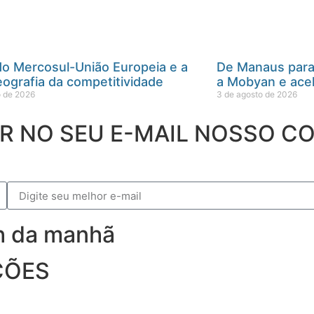
do Mercosul-União Europeia e a
De Manaus para
ografia da competitividade
a Mobyan e acel
o de 2026
3 de agosto de 2026
ER NO SEU E-MAIL NOSSO 
9h da manhã
ÇÕES