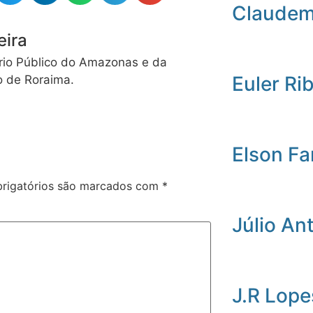
Claudemi
eira
rio Público do Amazonas e da
Euler Ri
o de Roraima.
Elson Fa
rigatórios são marcados com
*
Júlio An
J.R Lope