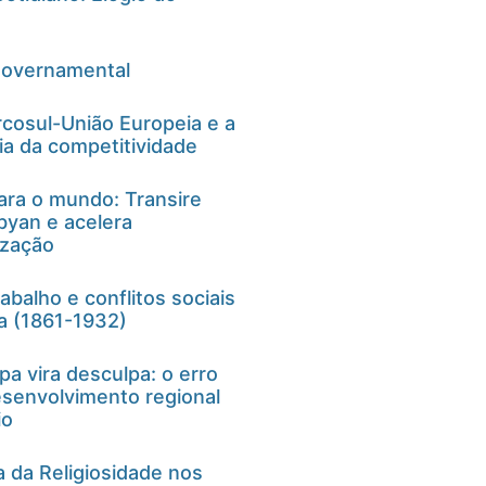
governamental
cosul-União Europeia e a
ia da competitividade
ra o mundo: Transire
yan e acelera
ização
balho e conflitos sociais
ra (1861-1932)
a vira desculpa: o erro
senvolvimento regional
io
 da Religiosidade nos